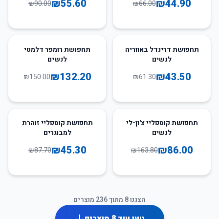
₪
55.60
₪
44.90
₪
90.00
₪
66.00
12
%
-
29
%
-
תחפושת דרינדל באווריה
תחפושת רומפר דלמטי
לנשים
לנשים
₪
132.20
₪
43.50
₪
150.00
₪
61.30
48
%
-
47
%
-
תחפושת קוספליי צ'ון-לי
תחפושת קוספליי זוהרת
לנשים
למבוגרים
₪
45.30
₪
86.00
₪
87.70
₪
163.80
הצגנו
8
מתוך
236
מוצרים
טען עוד
8
מוצרים