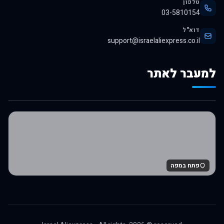
טלפון
03-5810154
דוא"ל
support@israelaliexpress.co.il
למעבר לאתר
לרכישה באלי אקספרס
פתח במפה