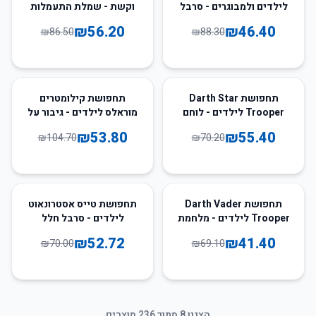
לילדים ולמבוגרים - סרבל
וקשת - שמלת התעמלות
גיבור על
חגיגית
₪
56.20
₪
46.40
₪
86.50
₪
88.30
49
%
-
21
%
-
תחפושת Darth Star
תחפושת קילומטרים
Trooper לילדים - לוחם
מוראלס לילדים - גיבור על
חלל
₪
53.80
₪
55.40
₪
104.70
₪
70.20
25
%
-
40
%
-
תחפושת Darth Vader
תחפושת טייס אסטרונאוט
Trooper לילדים - מלחמת
לילדים - סרבל חלל
הכוכבים
₪
52.72
₪
41.40
₪
70.00
₪
69.10
הצגנו
8
מתוך
236
מוצרים