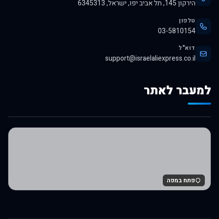
הירקון 145, תל אביב יפו, ישראל, 6345313
טלפון
03-5810154
דוא"ל
support@israelaliexpress.co.il
למעבר לאתר
לרכישה באלי אקספרס
פתח במפה