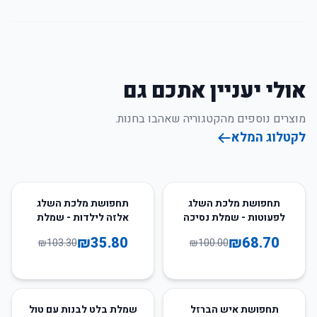
אולי יעניין אתכם גם
מוצרים נוספים מהקטגוריה שאהבו בחנות.
לקטלוג המלא
65
%
-
31
%
-
תחפושת מלכת השלג
תחפושת מלכת השלג
לפעוטות - שמלת נסיכה
אלזה לילדות - שמלת
נסיכה
₪
35.80
₪
68.70
₪
103.30
₪
100.00
35
%
-
47
%
-
תחפושת איש הברזל
שמלת בלט לבנות עם טול