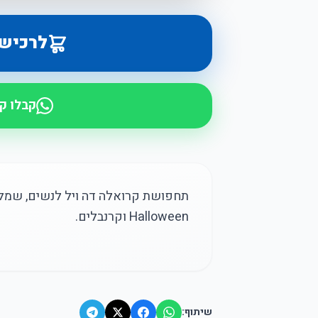
לרכיש
קבלו ק
תחפושת קרואלה דה ויל לנשים, שמל
Halloween וקרנבלים.
שיתוף: