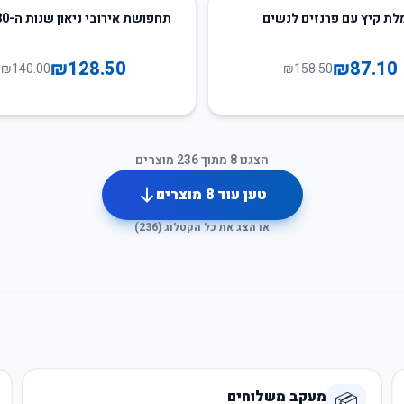
8
%
-
ת קיץ עם פרנזים לנשים
תחפושת אירובי ניאון שנות ה-80 לנשים
₪
128.50
₪
87.10
₪
140.00
₪
158.50
הצגנו
8
מתוך
236
מוצרים
טען עוד
8
מוצרים
או הצג את כל הקטלוג (
236
)
מעקב משלוחים
📦