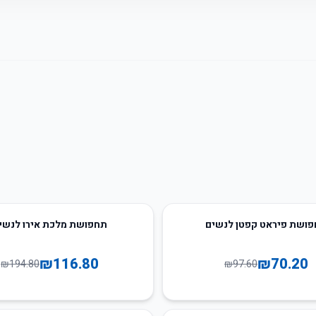
40
%
-
ושת פיראט קפטן לנשים
תחפושת מלכת אירו לנשי
₪
116.80
₪
70.20
₪
194.80
₪
97.60