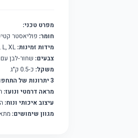
מפרט טכני:
חומר:
פוליאסטר קטיפ
מידות זמינות:
M, L, XL
צבעים:
שחור-לבן עם 
משקל:
כ-0.5 ק"ג
3 יתרונות של התחפושת:
מראה דרמטי ונועז:
הת
עיצוב איכותי ונוח:
הב
מגוון שימושים:
מתאימה לאי