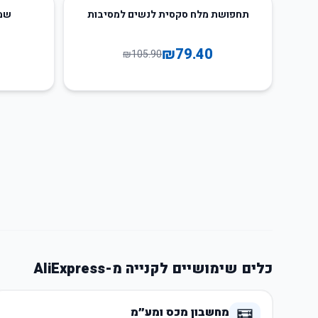
45
%
-
25
%
-
תחפושת מלח סקסית לנשים למסיבות
שמל
₪
79.40
₪
105.90
כלים שימושיים לקנייה מ-AliExpress
מחשבון מכס ומע״מ
🧮