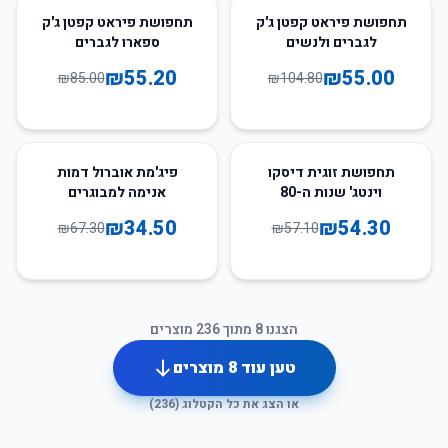
35
%
-
48
%
-
תחפושת פיראט קפטן ג'ק
תחפושת פיראט קפטן ג'ק
לגברים ולנשים
ספארו לגברים
₪
55.20
₪
55.00
₪
85.00
₪
104.80
49
%
-
5
%
-
תחפושת זוגית דיסקו
פיג'מת אוברול דמות
וינטג' שנות ה-80
אנימה למבוגרים
₪
34.50
₪
54.30
₪
67.30
₪
57.10
הצגנו
8
מתוך
236
מוצרים
טען עוד
8
מוצרים
או הצג את כל הקטלוג (
236
)