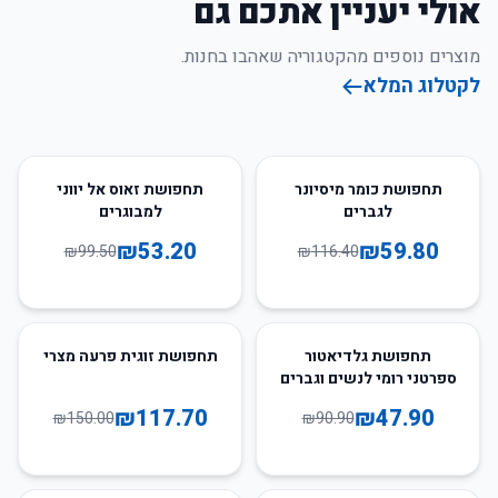
אולי יעניין אתכם גם
מוצרים נוספים מהקטגוריה שאהבו בחנות.
לקטלוג המלא
47
%
-
49
%
-
תחפושת כומר מיסיונר
תחפושת זאוס אל יווני
לגברים
למבוגרים
₪
53.20
₪
59.80
₪
99.50
₪
116.40
22
%
-
47
%
-
תחפושת גלדיאטור
תחפושת זוגית פרעה מצרי
ספרטני רומי לנשים וגברים
₪
117.70
₪
47.90
₪
150.00
₪
90.90