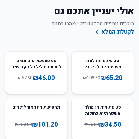
אולי יעניין אתכם גם
מוצרים נוספים מהקטגוריה שאהבו בחנות.
לקטלוג המלא
20
%
-
40
%
-
סט פיג'מות דלעת
סט סווטשירטים תואם
משפחתיות לליל כל
למשפחת ליל כל הקדושים
הקדושים
₪
46.00
₪
65.20
₪
57.50
₪
108.60
33
%
-
55
%
-
סט פיג'מות חג מולד
תחפושת דינוזאור לילדים
משפחתיות כחולות
₪
101.20
₪
34.50
₪
150.00
₪
76.80