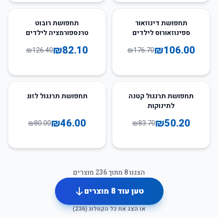
35
%
-
40
%
-
תחפושת דינוזאור
תחפושת רובוט
ספינוזאורוס לילדים
טרנספורמציה לילדים
₪
82.10
₪
106.00
₪
126.40
₪
176.70
43
%
-
40
%
-
תחפושת תרנגול קטנה
תחפושת תרנגול לזוג
לתינוקות
₪
46.00
₪
50.20
₪
80.00
₪
83.70
הצגנו
8
מתוך
236
מוצרים
טען עוד
8
מוצרים
או הצג את כל הקטלוג (
236
)