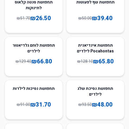
49
%
-
21
%
-
תחפושת שף לפעוטות
תחפושת סנטה קלאוס
לתינוקות
₪
26.50
₪
39.40
₪
51.70
₪
50.00
48
%
-
49
%
-
תחפושת אינדיאנית
תחפושת לוחם גלדיאטור
Pocahontas לילדים
לילדים
₪
66.80
₪
65.80
₪
129.40
₪
128.10
65
%
-
49
%
-
תחפושת נסיכת שלג
תחפושת נסיכות לילדות
לילדים
₪
31.70
₪
48.00
₪
91.00
₪
93.50