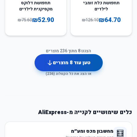
30
%
-
49
%
-
תחפושת כלת זומבי
תחפושת דלוקס
לילדים
מקסיקנית לילדים
₪
52.90
₪
64.70
₪
75.60
₪
126.10
הצגנו
8
מתוך
236
מוצרים
טען עוד
8
מוצרים
או הצג את כל הקטלוג (
236
)
כלים שימושיים לקנייה מ-AliExpress
מחשבון מכס ומע״מ
🧮