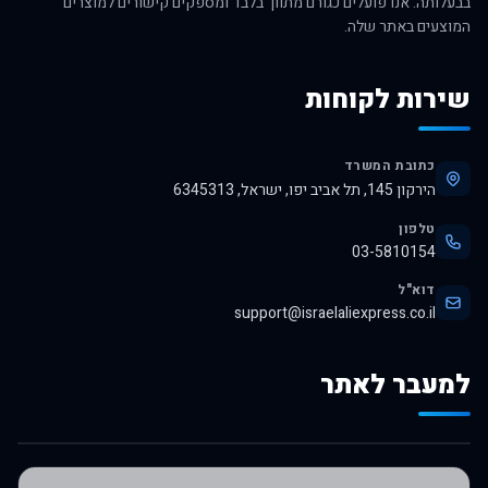
בבעלותה. אנו פועלים כגורם מתווך בלבד ומספקים קישורים למוצרים
המוצעים באתר שלה.
שירות לקוחות
כתובת המשרד
הירקון 145, תל אביב יפו, ישראל, 6345313
טלפון
03-5810154
דוא"ל
support@israelaliexpress.co.il
למעבר לאתר
לרכישה באלי אקספרס