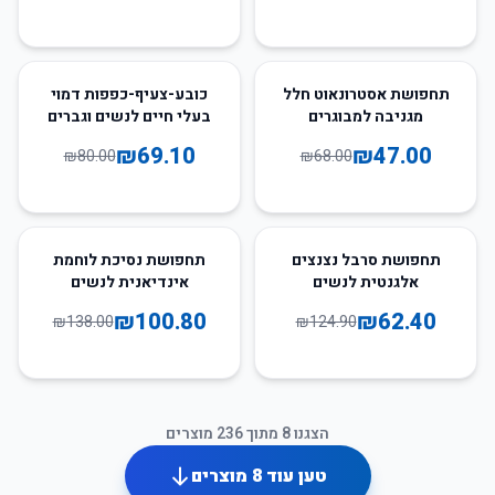
14
%
-
31
%
-
תחפושת אסטרונאוט חלל
כובע-צעיף-כפפות דמוי
מגניבה למבוגרים
בעלי חיים לנשים וגברים
₪
69.10
₪
47.00
₪
80.00
₪
68.00
27
%
-
50
%
-
תחפושת סרבל נצנצים
תחפושת נסיכת לוחמת
אלגנטית לנשים
אינדיאנית לנשים
₪
100.80
₪
62.40
₪
138.00
₪
124.90
הצגנו
8
מתוך
236
מוצרים
טען עוד
8
מוצרים