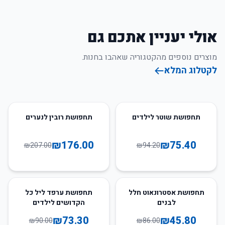
אולי יעניין אתכם גם
מוצרים נוספים מהקטגוריה שאהבו בחנות.
לקטלוג המלא
15
%
-
20
%
-
תחפושת שוטר לילדים
תחפושת רובין לנערים
₪
176.00
₪
75.40
₪
207.00
₪
94.20
19
%
-
47
%
-
תחפושת אסטרונאוט חלל
תחפושת ערפד ליל כל
לבנים
הקדושים לילדים
₪
73.30
₪
45.80
₪
90.00
₪
86.00