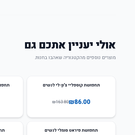
אולי יעניין אתכם גם
מוצרים נוספים מהקטגוריה שאהבו בחנות.
48
%
-
47
%
-
תחפושת קוספליי צ'ון-לי לנשים
תחפוש
₪
86.00
₪
163.80
28
%
-
49
%
-
תחפושת פיראט סומלי לנשים
תחפ