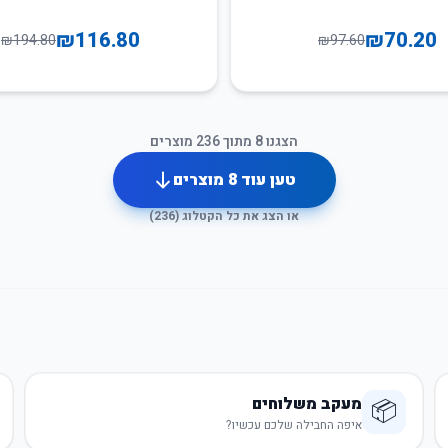
₪
116.80
₪
70.20
₪
194.80
₪
97.60
הצגנו
8
מתוך
236
מוצרים
טען עוד
8
מוצרים
או הצג את כל הקטלוג (
236
)
מעקב משלוחים
📦
איפה החבילה שלכם עכשיו?