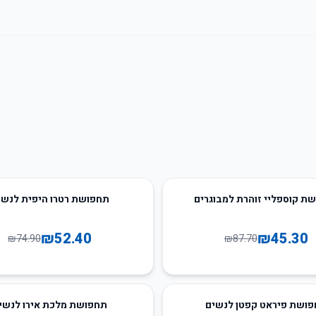
30
%
-
ת קוספליי זוהרת למבוגרים
תחפושת רטרו היפית לנשי
₪
52.40
₪
45.30
₪
74.90
₪
87.70
40
%
-
ושת פיראט קפטן לנשים
תחפושת מלכת אירו לנשי