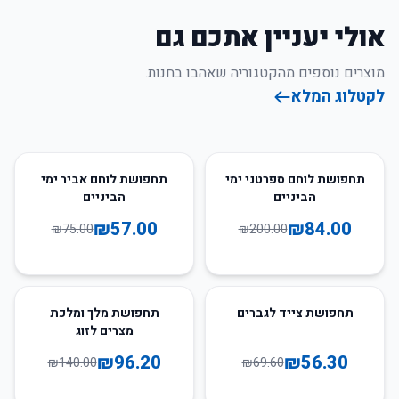
אולי יעניין אתכם גם
מוצרים נוספים מהקטגוריה שאהבו בחנות.
לקטלוג המלא
24
%
-
58
%
-
תחפושת לוחם ספרטני ימי
תחפושת לוחם אביר ימי
הביניים
הביניים
₪
57.00
₪
84.00
₪
75.00
₪
200.00
31
%
-
19
%
-
תחפושת צייד לגברים
תחפושת מלך ומלכת
מצרים לזוג
₪
96.20
₪
56.30
₪
140.00
₪
69.60