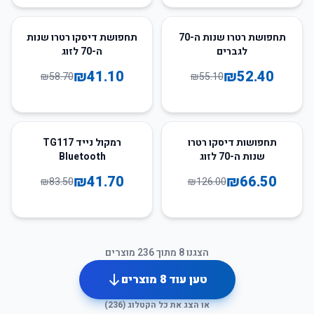
30
%
-
5
%
-
תחפושת רטרו שנות ה-70
תחפושת דיסקו רטרו שנות
לגברים
ה-70 לזוג
₪
41.10
₪
52.40
₪
58.70
₪
55.10
50
%
-
47
%
-
תחפושות דיסקו רטרו
רמקול נייד TG117
שנות ה-70 לזוג
Bluetooth
₪
41.70
₪
66.50
₪
83.50
₪
126.00
הצגנו
8
מתוך
236
מוצרים
טען עוד
8
מוצרים
או הצג את כל הקטלוג (
236
)