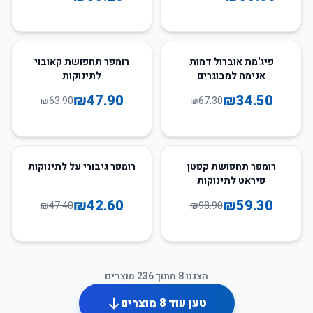
25
%
-
49
%
-
פיג'מת אוברול דמות
רומפר תחפושת קאובוי
אנימה למבוגרים
לתינוקות
₪
47.90
₪
34.50
₪
63.90
₪
67.30
10
%
-
40
%
-
רומפר תחפושת קפטן
רומפר גיבורי על לתינוקות
פיראט לתינוקות
₪
42.60
₪
59.30
₪
47.40
₪
98.90
הצגנו
8
מתוך
236
מוצרים
טען עוד
8
מוצרים