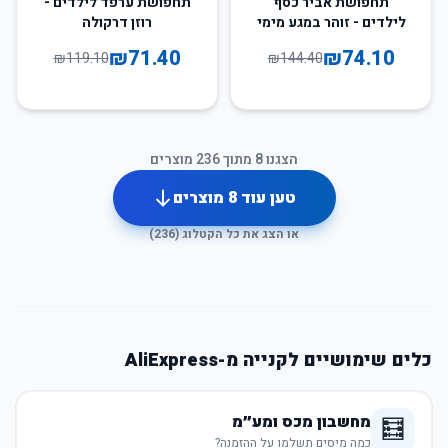
תחפושת אביר כסף
תחפושת ערפד לילדים -
לילדים - זוהר במגע מימי
רוזן דרקולה
הביניים
₪
71.40
₪
74.10
₪
119.10
₪
144.40
הצגנו
8
מתוך
236
מוצרים
טען עוד
8
מוצרים
או הצג את כל הקטלוג (
236
)
כלים שימושיים לקנייה מ-AliExpress
מחשבון מכס ומע״מ
🧮
כמה מיסים תשלמו על ההזמנה?