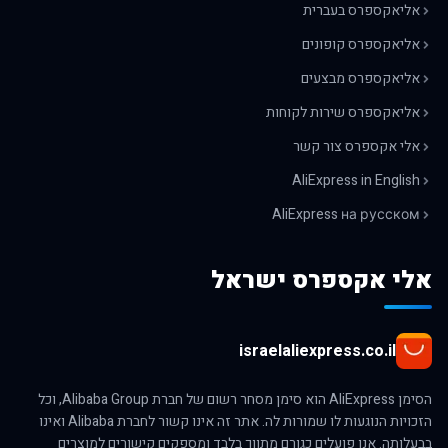
אליאקספרס בעברית
אליאקספרס קופונים
אליאקספרס מבצעים
אליאקספרס שירות לקוחות
אלי אקספרס צור קשר
AliExpress in English
AliExpress на русском
אלי אקספרס ישראל
israelaliexpress.co.il
הסימן AliExpress הוא סימן מסחר רשום של חברת Alibaba Group, וכל
הזכויות הנוגעות לו שמורות לה. אתר זה אינו קשור לחברת Alibaba ואינו
בבעלותה. אנו פועלים כגורם מתווך בלבד ומספקים קישורים למוצרים