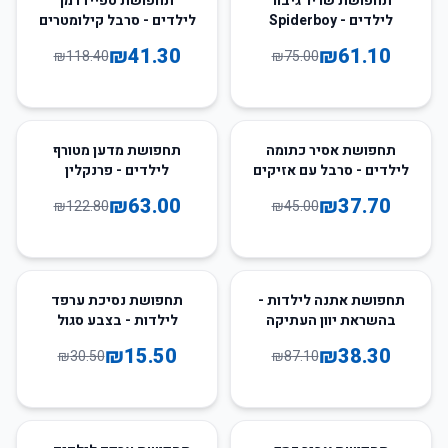
תחפושת שריר גיבור
תחפושת ספיידרמן
לילדים - Spiderboy
לילדים - סרבל קילומטרים
מוראלס
₪
41.30
₪
61.10
₪
118.40
₪
75.00
49
%
-
16
%
-
תחפושת אסיר כתומה
תחפושת מדען מטורף
לילדים - סרבל עם אזיקים
לילדים - פרנקלין
₪
63.00
₪
37.70
₪
122.80
₪
45.00
49
%
-
56
%
-
תחפושת אתנה לילדות -
תחפושת נסיכת ערפד
בהשראת יוון העתיקה
לילדות - בצבע סגול
₪
15.50
₪
38.30
₪
30.50
₪
87.10
40
%
-
49
%
-