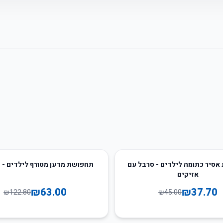
49
%
-
סיר כתומה לילדים - סרבל עם
תחפושת מדען מטורף לילדים - פ
אזיקים
₪
63.00
₪
37.70
₪
122.80
₪
45.00