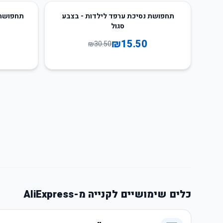
49
%
-
49
%
-
תחפושת נסיכת ערפד לילדות - בצבע
תחפושת 
סגול
₪
15.50
₪
30.50
כלים שימושיים לקנייה מ-AliExpress