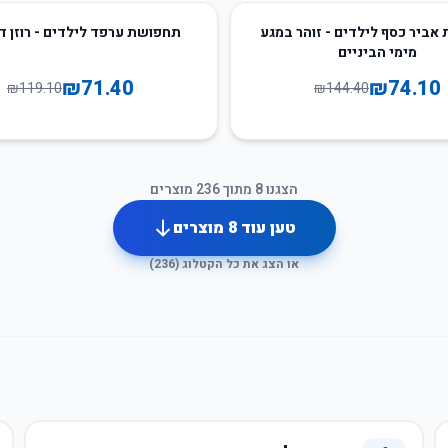
40
%
-
אביר כסף לילדים - זוהר במגע
תחפושת ערפד לילדים - רוזן ד
מימי הביניים
₪
71.40
₪
74.10
₪
119.10
₪
144.40
הצגנו
8
מתוך
236
מוצרים
טען עוד
8
מוצרים
או הצג את כל הקטלוג (
236
)