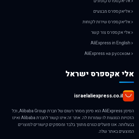
אליאקספרס קופונים
אליאקספרס מבצעים
אליאקספרס שירות לקוחות
אלי אקספרס צור קשר
AliExpress in English
AliExpress на русском
אלי אקספרס ישראל
israelaliexpress.co.il
הסימן AliExpress הוא סימן מסחר רשום של חברת Alibaba Group, וכל
הזכויות הנוגעות לו שמורות לה. אתר זה אינו קשור לחברת Alibaba ואינו
בבעלותה. אנו פועלים כגורם מתווך בלבד ומספקים קישורים למוצרים
המוצעים באתר שלה.