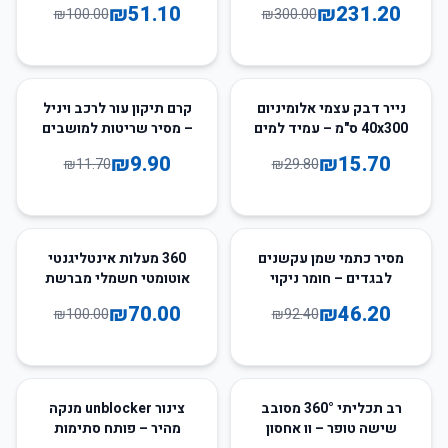
₪
51.10
₪
231.20
₪
100.00
₪
300.00
15
%
-
47
%
-
נייר דבק עצמי אלומיניום
קרם תיקון עור לרכב ויניל
40x300 ס"מ – עמיד למים
– מסיר שריטות למושבים
וחום למטבח
וספות
₪
9.90
₪
15.70
₪
11.70
₪
29.80
30
%
-
50
%
-
מסיר כתמי שמן עקשנים
360 מעלות אינטליגנטי
לבגדים – חומר ניקוי
אוטומטי חשמלי מברשת
עוצמתי
שיניים עמיד למים – U סוג
₪
70.00
₪
46.20
₪
100.00
₪
92.40
39
%
-
47
%
-
רב תכליתי 360° מסובב
צינור unblocker מנקה
שישה טופר – וו אחסון
מהיר – פותח סתימות