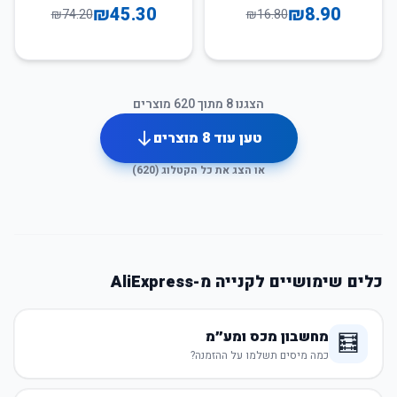
למטבח
למטבח ושירותים
₪
45.30
₪
8.90
₪
74.20
₪
16.80
הצגנו
8
מתוך
620
מוצרים
טען עוד
8
מוצרים
או הצג את כל הקטלוג (
620
)
כלים שימושיים לקנייה מ-AliExpress
מחשבון מכס ומע״מ
🧮
כמה מיסים תשלמו על ההזמנה?