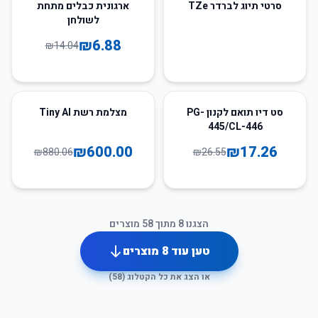
51
%
-
סרטי תיוג לברדר TZe
ארגונית כבלים מתחת
לשולחן
₪
6.88
₪
14.04
32
%
-
35
%
-
סט דיו תואם לקנון PG-
מצלמת רשת Tiny AI
445/CL-446
₪
600.00
₪
17.26
₪
880.06
₪
26.55
הצגנו
8
מתוך
58
מוצרים
טען עוד
8
מוצרים
או הצג את כל הקטלוג (
58
)