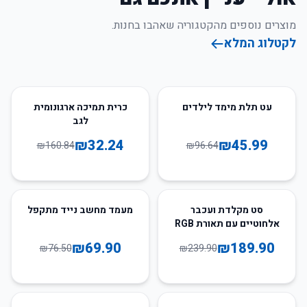
מוצרים נוספים מהקטגוריה שאהבו בחנות.
לקטלוג המלא
80
%
-
52
%
-
עט תלת מימד לילדים
כרית תמיכה ארגונומית
לגב
₪
32.24
₪
45.99
₪
160.84
₪
96.64
9
%
-
21
%
-
סט מקלדת ועכבר
מעמד מחשב נייד מתקפל
אלחוטיים עם תאורת RGB
₪
69.90
₪
189.90
₪
76.50
₪
239.90