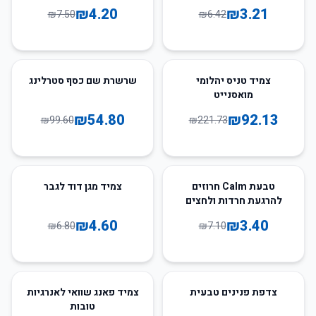
₪
4.20
₪
3.21
₪
7.50
₪
6.42
45
%
-
58
%
-
צמיד טניס יהלומי
שרשרת שם כסף סטרלינג
מואסנייט
₪
54.80
₪
92.13
₪
99.60
₪
221.73
32
%
-
52
%
-
טבעת Calm חרוזים
צמיד מגן דוד לגבר
להרגעת חרדות ולחצים
₪
4.60
₪
3.40
₪
6.80
₪
7.10
42
%
-
6
%
-
צדפת פנינים טבעית
צמיד פאנג שוואי לאנרגיות
טובות