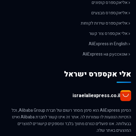
אליאקספרס קופונים
אליאקספרס מבצעים
אליאקספרס שירות לקוחות
אלי אקספרס צור קשר
AliExpress in English
AliExpress на русском
אלי אקספרס ישראל
israelaliexpress.co.il
הסימן AliExpress הוא סימן מסחר רשום של חברת Alibaba Group, וכל
הזכויות הנוגעות לו שמורות לה. אתר זה אינו קשור לחברת Alibaba ואינו
בבעלותה. אנו פועלים כגורם מתווך בלבד ומספקים קישורים למוצרים
המוצעים באתר שלה.