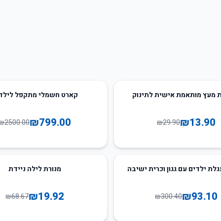
68
%
-
מעץ מותאמת אישית לתינוק
קארט חשמלי מתקפל לילד
₪
799.00
₪
13.90
₪
2500.00
₪
29.90
71
%
-
גלת ילדים עם גגון וכרית ישיבה
מנורת לילה ניידת
₪
19.92
₪
93.10
₪
68.67
₪
300.40