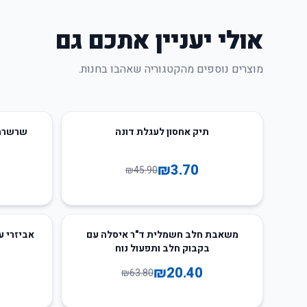
אולי יעניין אתכם גם
מוצרים נוספים מהקטגוריה שאהבו בחנות.
54
%
-
92
%
-
תיק אחסון לעגלת דונה
שרשרת 
₪
3.70
₪
45.90
69
%
-
68
%
-
משאבת חלב חשמלית ד"ר איסלה עם
אביזרי ע
בקבוק חלב ותפעול נוח
₪
20.40
₪
63.80