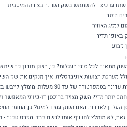
 שתדעו כיצד להשתמש בשק השינה בצורה המיטבית:
ים היטב
ם למזג האוויר
 באופן תדיר
 קבוע
שק מתאים לכל סוגי העגלות? כן, השק תוכנן כך שיתאים
ולל מערכת רצועות אוניברסלית. איך מנקים את שק השינ
במכונת כביסה בתוכנית עדינה בטמפרטורה של עד 30 מעל
ם יותר מדי? השק מצויד ברוכסן דו-כיווני המאפשר ויס
העליון לאוורור. האם השק עמיד למים? כן, החומר החיצו
זאת, לא מומלץ לחשוף אותו לגשם כבד. מפרט טכני: • מ