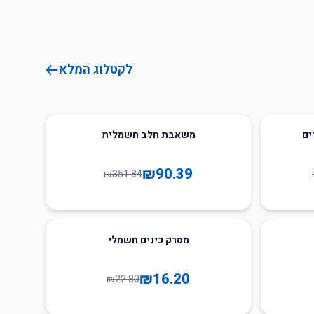
לקטלוג המלא
74
%
-
ים
משאבת חלב חשמלית
₪
90.39
₪
351.84
29
%
-
מסרק כינים חשמלי
₪
16.20
₪
22.80