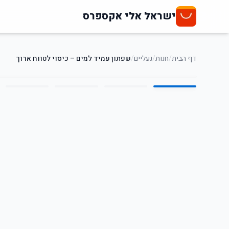
ישראל אלי אקספרס
דף הבית
/
חנות
/
נעליים
/
שפתון עמיד למים – כיסוי לטווח ארוך
5
/
1
42
%
-