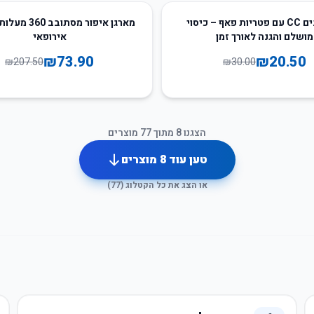
64
%
-
קרם פנים CC עם פטריות פאף – כיסוי
מארגן איפור מסתו
מושלם והגנה לאורך זמן
אירופאי
₪
73.90
₪
20.50
₪
207.50
₪
30.00
הצגנו
8
מתוך
77
מוצרים
טען עוד
8
מוצרים
או הצג את כל הקטלוג (
77
)