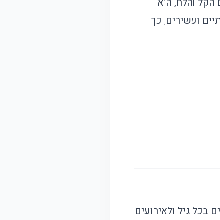
הקל והלח, הוא
יים ועשירים, כך
ם בכל גיל ולאירועים