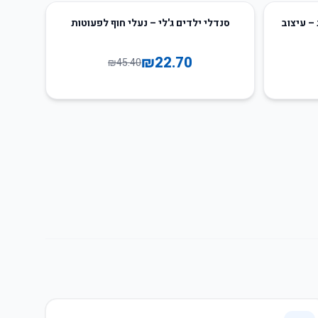
50
%
-
בב 360 מעלות – עיצוב
סנדלי ילדים ג'לי – נעלי חוף לפעוטות
₪
22.70
₪
45.40