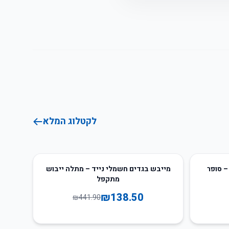
לקטלוג המלא
69
%
-
– סופר
מייבש בגדים חשמלי נייד – מתלה ייבוש
מתקפל
₪
138.50
₪
441.90