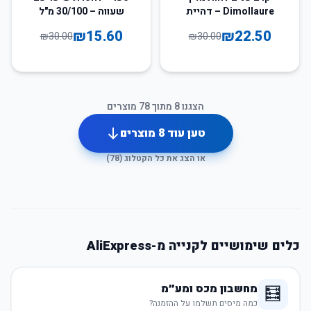
Dimollaure – דהיית
שעווה – 30/100 מ"ל
קווים עדינים
₪
15.60
₪
22.50
₪
30.00
₪
30.00
הצגנו
8
מתוך
78
מוצרים
טען עוד
8
מוצרים
או הצג את כל הקטלוג (
78
)
כלים שימושיים לקנייה מ-AliExpress
מחשבון מכס ומע״מ
🧮
כמה מיסים תשלמו על ההזמנה?