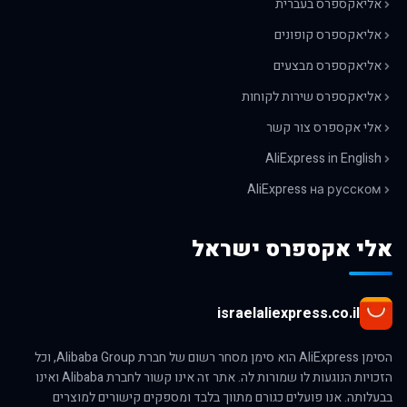
אליאקספרס בעברית
אליאקספרס קופונים
אליאקספרס מבצעים
אליאקספרס שירות לקוחות
אלי אקספרס צור קשר
AliExpress in English
AliExpress на русском
אלי אקספרס ישראל
israelaliexpress.co.il
הסימן AliExpress הוא סימן מסחר רשום של חברת Alibaba Group, וכל
הזכויות הנוגעות לו שמורות לה. אתר זה אינו קשור לחברת Alibaba ואינו
בבעלותה. אנו פועלים כגורם מתווך בלבד ומספקים קישורים למוצרים