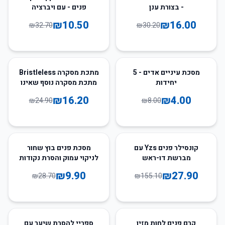
- בצורת ענן
פנים - עם ויברציה
₪
10.50
₪
16.00
₪
32.70
₪
30.20
35
%
-
50
%
-
מסכת עיניים אדים - 5
מתכת מסקרה Bristleless
יחידות
מתכת מסקרה נוסף שאינו
רזה מסקרה ארוך תוספות
₪
16.20
₪
4.00
₪
24.90
₪
8.00
שנמשך מריחות ריס
מסקרה מתכת מים S1A0
66
%
-
82
%
-
קונסילר פנים Yzs עם
מסכת פנים בוץ שחור
מברשת דו-ראש
לניקוי עמוק והסרת נקודות
וטכנולוגיית שינוי
שחורות
₪
9.90
₪
27.90
₪
28.70
₪
155.10
טמפרטורה
48
%
-
25
%
-
קרם פנים לחות מזין
ספריי להסרת שיער עם