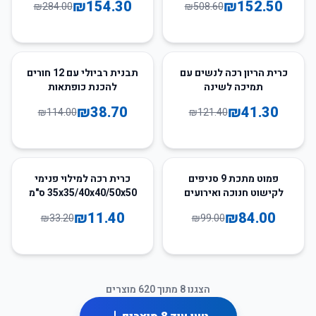
₪
154.30
₪
152.50
₪
284.00
₪
508.60
66
%
-
66
%
-
כרית הריון רכה לנשים עם
תבנית רביולי עם 12 חורים
תמיכה לשינה
להכנת כופתאות
₪
38.70
₪
41.30
₪
114.00
₪
121.40
66
%
-
15
%
-
פמוט מתכת 9 סניפים
כרית רכה למילוי פנימי
לקישוט חנוכה ואירועים
35x35/40x40/50x50 ס"מ
₪
11.40
₪
84.00
₪
33.20
₪
99.00
הצגנו
8
מתוך
620
מוצרים