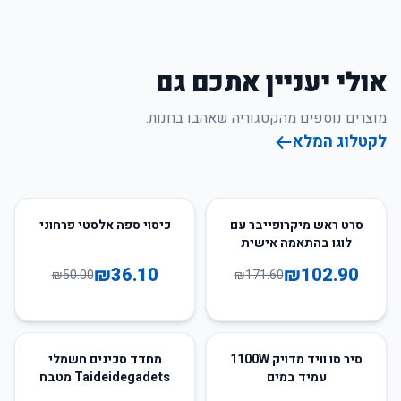
אולי יעניין אתכם גם
מוצרים נוספים מהקטגוריה שאהבו בחנות.
לקטלוג המלא
28
%
-
40
%
-
סרט ראש מיקרופייבר עם
כיסוי ספה אלסטי פרחוני
לוגו בהתאמה אישית
₪
36.10
₪
102.90
₪
50.00
₪
171.60
46
%
-
70
%
-
סיר סו וויד מדויק 1100W
מחדד סכינים חשמלי
עמיד במים
Taideidegadets מטבח
חכם TG2302