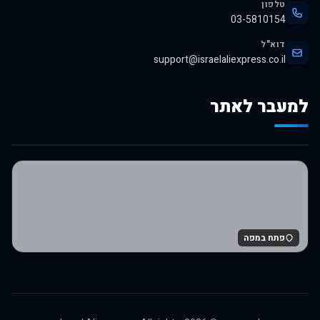
טלפון
03-5810154
דוא"ל
support@israelaliexpress.co.il
למעבר לאתר
לרכישה באלי אקספרס
פתח במפה