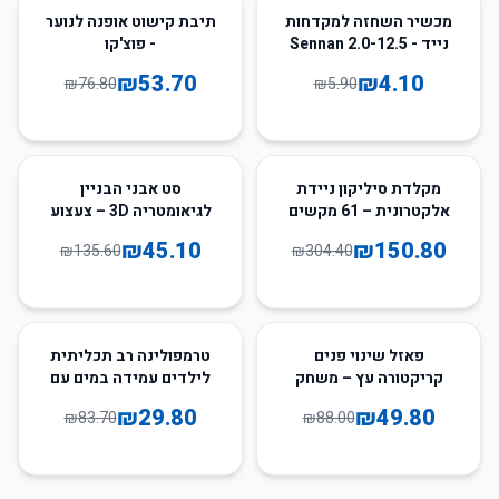
30
%
-
31
%
-
מכשיר השחזה למקדחות
תיבת קישוט אופנה לנוער
נייד - Sennan 2.0-12.5
- פוצ'קו
מ"מ
₪
53.70
₪
4.10
₪
76.80
₪
5.90
67
%
-
50
%
-
מקלדת סיליקון ניידת
סט אבני הבניין
אלקטרונית – 61 מקשים
לגיאומטריה 3D – צעצוע
עם רמקול מובנה
חינוכי לילדים
₪
45.10
₪
150.80
₪
135.60
₪
304.40
ופונקציית הקלטה ותמיכה
ב-MIDI
64
%
-
43
%
-
פאזל שינוי פנים
טרמפולינה רב תכליתית
קריקטורה עץ – משחק
לילדים עמידה במים עם
אתגרי לילדים
מערכת קירור מים לקיץ
₪
29.80
₪
49.80
₪
83.70
₪
88.00