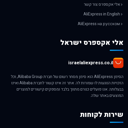
אלי אקספרס צור קשר
AliExpress in English
AliExpress на русском
אלי אקספרס ישראל
israelaliexpress.co.il
הסימן AliExpress הוא סימן מסחר רשום של חברת Alibaba Group, וכל
הזכויות הנוגעות לו שמורות לה. אתר זה אינו קשור לחברת Alibaba ואינו
בבעלותה. אנו פועלים כגורם מתווך בלבד ומספקים קישורים למוצרים
המוצעים באתר שלה.
שירות לקוחות