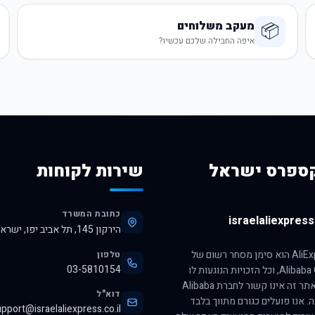
מעקב משלוחים
📦
איפה החבילה שלכם עכשיו?
ספרס ישראל
שירות לקוחות
כתובת המשרד
israelaliexpress.
הירקון 145, תל אביב יפו, ישראל, 6345313
הסימן AliExpress הוא סימן מסחר רשום של
טלפון
03-5810154
חברת Alibaba Group, וכל הזכויות הנוגעות לו
שמורות לה. אתר זה אינו קשור לחברת Alibaba
דוא"ל
ה. אנו פועלים כגורם מתווך בלבד
pport@israelaliexpress.co.il