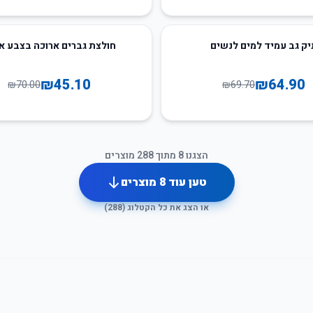
36
%
-
יק גב עמיד למים לנשים
חולצת גברים ארוכה בצבע א
₪
45.10
₪
64.90
₪
70.00
₪
69.70
הצגנו
8
מתוך
288
מוצרים
טען עוד
8
מוצרים
או הצג את כל הקטלוג (
288
)