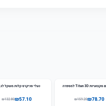
57
%
-
עיות Titan 3D למספרה
נעלי סניקרס קלות משקל לג
₪
57.10
₪
78.70
₪
132.80
₪
159.20