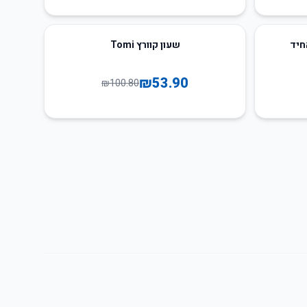
47
%
-
חיד
שעון קוורץ Tomi
₪
53.90
₪
100.80