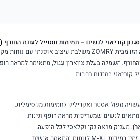
גנון קוריאני לנשים – חמימות וסטייל לעונת החורף (
שמלת הסוודר הסרוגה הזו מבית ZOMRY משלבת עיצוב אופנתי ע
החורף. השמלה בעלת צווארון עגול, מתאימה למראה רופף 
 קוריאני במידות רחבות.
עשויה מפוליאסטר ואקריליק לחמימות מקסימלית.
 מתאים לנשים שמעדיפות מראה רופף ונינוח.
: מעניק מראה נקי וקלאסי לכל הופעה.
זמין במידות M-XL לנוחות והתאמה אישית.