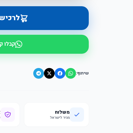
לרכיש
קבלו ק
שיתוף:
משלוח
א
מהיר לישראל
ק