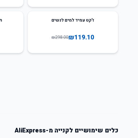
7
%
-
60
%
-
ז'קט עמיד למים לנשים
ת
₪
119.10
₪
298.00
כלים שימושיים לקנייה מ-AliExpress