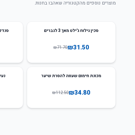
מוצרים נוספים מהקטגוריה שאהבו בחנות.
55
%
-
56
%
-
סכין גילוח ג'ילט מאך 3 לגברים
סנדלי
₪
31.50
₪
71.70
72
%
-
69
%
-
מכונת חימום שעווה להסרת שיער
נעל
₪
34.80
₪
112.50