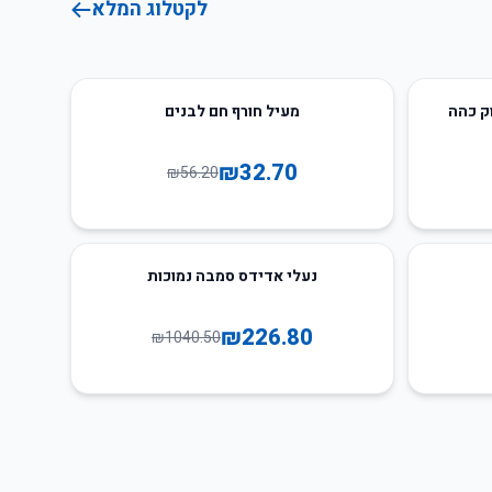
לקטלוג המלא
42
%
-
ק כהה
מעיל חורף חם לבנים
₪
32.70
₪
56.20
78
%
-
נעלי אדידס סמבה נמוכות
₪
226.80
₪
1040.50