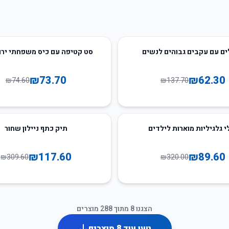
1
%
-
ם עם עקבים גבוהים לנשים
סט קטיפה עם כיס משפחתי ירו
₪
73.70
₪
62.30
₪
74.60
₪
137.70
62
%
-
י גלגיליות מוארות לילדים
תיק כתף ניילון שחור
₪
117.60
₪
89.60
₪
309.60
₪
320.00
הצגנו
8
מתוך
288
מוצרים
טען עוד
8
מוצרים