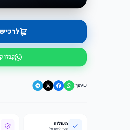
לרכיש
קבלו ק
שיתוף:
משלוח
א
מהיר לישראל
ק