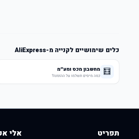
כלים שימושיים לקנייה מ-AliExpress
מחשבון מכס ומע״מ
🧮
כמה מיסים תשלמו על ההזמנה?
תפריט
אלי אק