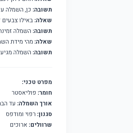
תשובה:
כן, השמלה עש
שאלה:
באילו צבעים 
תשובה:
השמלה זמינה 
שאלה:
מהי מידת השמ
תשובה:
השמלה מגיעה במידות XS עד L, עם פ
מפרט טכני:
חומר:
פוליאסטר
אורך השמלה:
עד הבר
סגנון:
רפוי ומודפס
שרוולים:
ארוכים