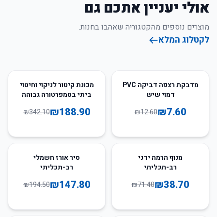
אולי יעניין אתכם גם
מוצרים נוספים מהקטגוריה שאהבו בחנות.
לקטלוג המלא
45
%
-
40
%
-
מדבקת רצפה דביקה PVC
מכונת קיטור לניקוי וחיטוי
דמוי שיש
ביתי בטמפרטורה גבוהה
₪
188.90
₪
7.60
₪
342.10
₪
12.60
24
%
-
46
%
-
מנוף הרמה ידני
סיר אורז חשמלי
רב-תכליתי
רב-תכליתי
₪
147.80
₪
38.70
₪
194.50
₪
71.40