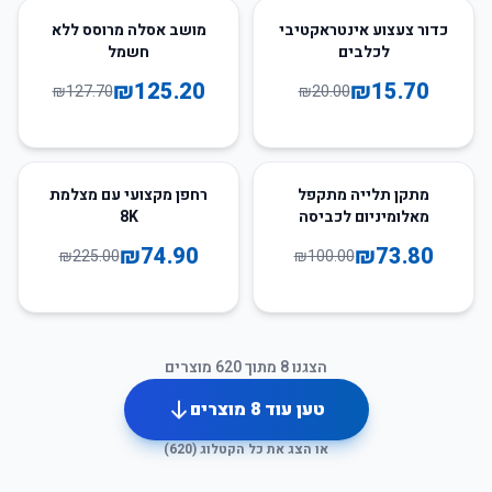
2
%
-
22
%
-
כדור צעצוע אינטראקטיבי
מושב אסלה מרוסס ללא
לכלבים
חשמל
₪
125.20
₪
15.70
₪
127.70
₪
20.00
67
%
-
26
%
-
מתקן תלייה מתקפל
רחפן מקצועי עם מצלמת
מאלומיניום לכביסה
8K
₪
74.90
₪
73.80
₪
225.00
₪
100.00
הצגנו
8
מתוך
620
מוצרים
טען עוד
8
מוצרים
או הצג את כל הקטלוג (
620
)