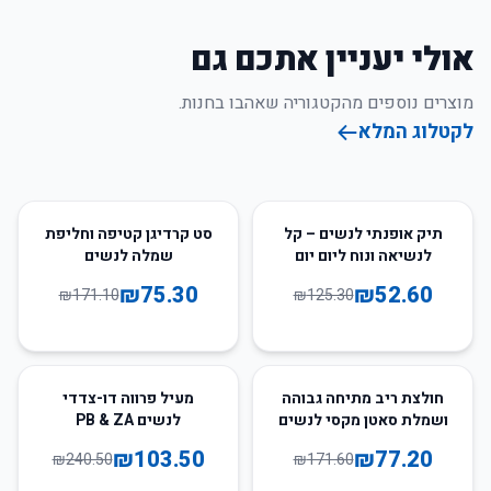
אולי יעניין אתכם גם
מוצרים נוספים מהקטגוריה שאהבו בחנות.
לקטלוג המלא
56
%
-
58
%
-
תיק אופנתי לנשים – קל
סט קרדיגן קטיפה וחליפת
לנשיאה ונוח ליום יום
שמלה לנשים
₪
75.30
₪
52.60
₪
171.10
₪
125.30
57
%
-
55
%
-
חולצת ריב מתיחה גבוהה
מעיל פרווה דו-צדדי
ושמלת סאטן מקסי לנשים
לנשים PB & ZA
₪
103.50
₪
77.20
₪
240.50
₪
171.60