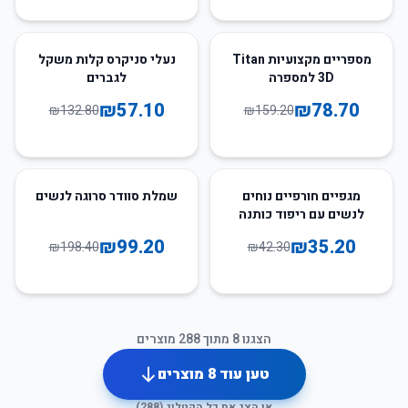
57
%
-
51
%
-
מספריים מקצועיות Titan
נעלי סניקרס קלות משקל
3D למספרה
לגברים
₪
57.10
₪
78.70
₪
132.80
₪
159.20
50
%
-
17
%
-
מגפיים חורפיים נוחים
שמלת סוודר סרוגה לנשים
לנשים עם ריפוד כותנה
₪
99.20
₪
35.20
₪
198.40
₪
42.30
הצגנו
8
מתוך
288
מוצרים
טען עוד
8
מוצרים
או הצג את כל הקטלוג (
288
)