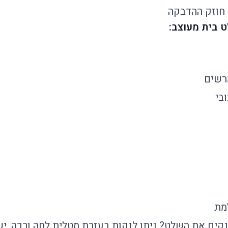
 חוזק ההדבקה
רשים
בי
מת
נקים את השלט? ניתן לנקות בעזרת מטלית לחה ורכה. י