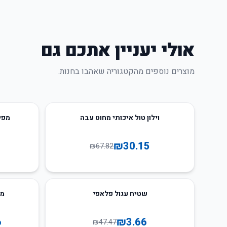
אולי יעניין אתכם גם
מוצרים נוספים מהקטגוריה שאהבו בחנות.
31
%
-
56
%
-
וילון טול איכותי מחוט עבה
מפי
₪
30.15
₪
67.82
40
%
-
92
%
-
שטיח עגול פלאפי
מח
6
₪
3.66
₪
47.47