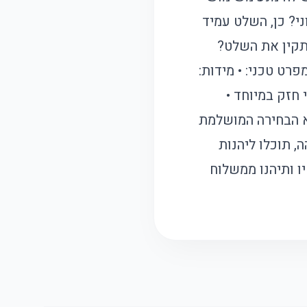
י? כן, השלט עמיד
התקין את השלט?
והדבקה. מפרט טכני: • מידות:
י חזק במיוחד •
ט המעוצב שלנו הוא הבחירה המושלמת
, תוכלו ליהנות
ו ותיהנו ממשלוח