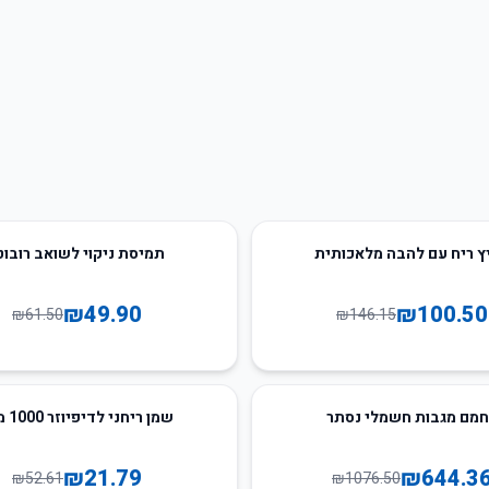
19
%
-
ץ ריח עם להבה מלאכותית
תמיסת ניקוי לשואב רובוט
₪
49.90
₪
100.50
₪
61.50
₪
146.15
59
%
-
מם מגבות חשמלי נסתר
שמן ריחני לדיפיוזר 1000 מ"ל
₪
21.79
₪
644.3
₪
52.61
₪
1076.50