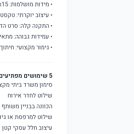
• מידות מושלמות: 28x15 ס"מ - גודל אופטימלי לנראות מצוינת
• עיצוב יוקרתי: טקסט
• התקנה קלה: סרט הד
• עמידות גבוהה: מתאי
• גימור מקצועי: חיתו
5 שימושים מפתיעים לשלט הבית המעוצב:
סימון משרד ביתי מקצ
שילוט לחדר אירוח
הכוונה בבניין משותף
שילוט למרפסת או גינ
עיצוב חלל עסקי קטן