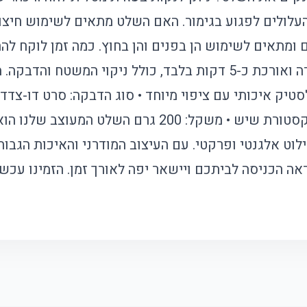
העלולים לפגוע בגימור. האם השלט מתאים לשימוש חיצונ
ם ומתאים לשימוש הן בפנים והן בחוץ. כמה זמן לוקח ל
ההתקנה פשוטה ומהירה ואורכת כ-5 דקות בלבד, כולל ניקוי המשטח 
ר: פלסטיק איכותי עם ציפוי מיוחד • סוג הדבקה: סרט דו-צדד
צבעים: שחור ולבן בטקסטורת שיש • משקל: 200 גרם השל
ט אלגנטי ופרקטי. עם העיצוב המודרני והאיכות הגבוהה
 הכניסה לביתכם ויישאר יפה לאורך זמן. הזמינו עכשי