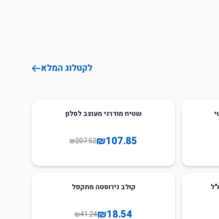
לקטלוג המלא
48
%
-
י
שטיח מודרני מעוצב לסלון
₪
107.85
₪
207.52
55
%
-
קולב נירוסטה מתקפל
₪
18.54
₪
41.24