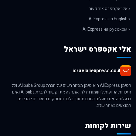
אלי אקספרס צור קשר
AliExpress in English
AliExpress на русском
אלי אקספרס ישראל
israelaliexpress.co.il
הסימן AliExpress הוא סימן מסחר רשום של חברת Alibaba Group, וכל
הזכויות הנוגעות לו שמורות לה. אתר זה אינו קשור לחברת Alibaba ואינו
בבעלותה. אנו פועלים כגורם מתווך בלבד ומספקים קישורים למוצרים
המוצעים באתר שלה.
שירות לקוחות