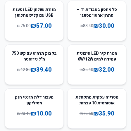
25
%
-
66
%
-
סל אחסון בעבודת יד –
מנורת שולחן LED נטענת
פתרון אחסון מסוגנן
USB עם קליפ מתכוונן
ופונקציונלי
₪
57.00
₪
30.00
₪
76.00
₪
88.40
8
%
-
10
%
-
מנורת קיר LED חיצונית
בקבוק תרמוס עם קש 750
עמידה למים 6W/12W
מ"ל נירוסטה
₪
39.40
₪
32.00
₪
42.80
₪
35.40
57
%
-
53
%
-
מטרייה עסקית מתקפלת
מעצור דלת מגנטי חזק
אוטומטית 10 עצמות
מסיליקון
₪
10.00
₪
35.90
₪
23.40
₪
76.50