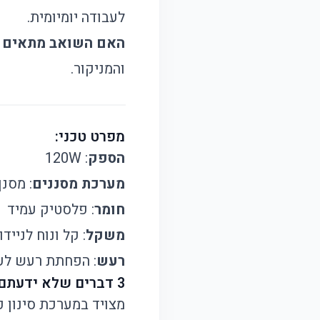
לעבודה יומיומית.
האם השואב מתאים ל
והמניקור.
מפרט טכני:
הספק
: 120W
מערכת מסננים
: מסנ
חומר
: פלסטיק עמיד
משקל
: קל ונוח לניידו
רעש
: הפחתת רעש לע
3 דברים שלא ידעתם על שואב האבק הזה:
מצויד במערכת סינון כפו