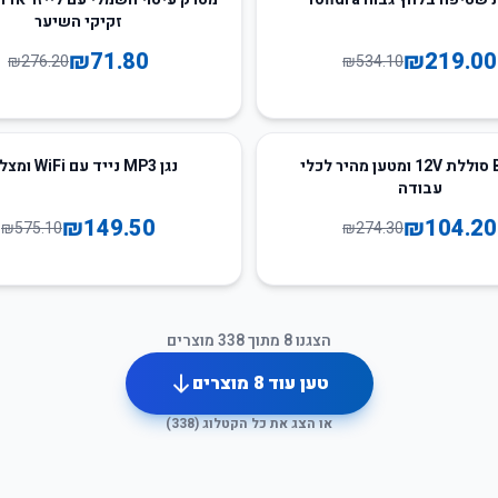
זקיקי השיער
₪
71.80
₪
219.00
₪
276.20
₪
534.10
74
%
-
Bosch סוללת 12V ומטען מהיר לכלי
נגן MP3 נייד עם WiFi ומצלמה
עבודה
₪
149.50
₪
104.20
₪
575.10
₪
274.30
הצגנו
8
מתוך
338
מוצרים
טען עוד
8
מוצרים
או הצג את כל הקטלוג (
338
)