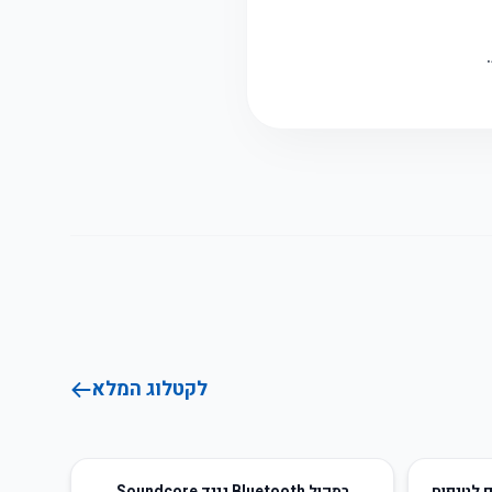
לקטלוג המלא
54
%
-
ם לטיפוח
רמקול Bluetooth נייד Soundcore