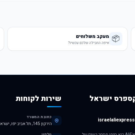
מעקב משלוחים
📦
איפה החבילה שלכם עכשיו?
ספרס ישראל
שירות לקוחות
כתובת המשרד
israelaliexpress.
הירקון 145, תל אביב יפו, ישראל, 6345313
הסימן AliExpress הוא סימן מסחר רשום של
טלפון