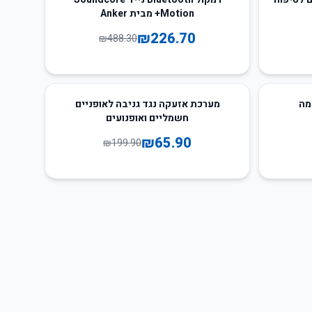
Motion+ מבית Anker
₪
226.70
₪
488.30
67
%
-
מערכת אזעקה נגד גניבה לאופניים
חשמליים ואופנועים
₪
65.90
₪
199.90