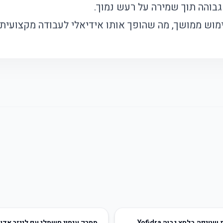
והה תוך שמירה על רעש נמוך.
מוש ממושך, מה שהופך אותו אידיאלי לעבודה מקצועית.
74
%
-
שטיפה בלחץ גבוה Yofidra
מסרק עיסוי חשמלי עם לייזר אדו