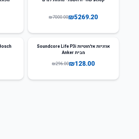
₪
5269.20
₪
7000.00
62
%
-
57
%
-
אוזניות אלחוטיות Soundcore Life P3i
מבית Anker
₪
128.00
₪
296.00