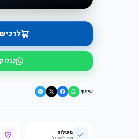
לרכיש
קבלו ק
שיתוף:
משלוח
א
מהיר לישראל
ק