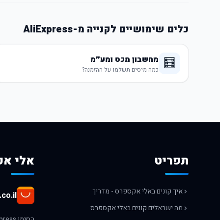
כלים שימושיים לקנייה מ-AliExpress
מחשבון מכס ומע״מ
🧮
כמה מיסים תשלמו על ההזמנה?
תפריט
אלי אק
איך קונים באלי אקספרס - מדריך
co.il
מה ישראלים קונים באלי אקספרס