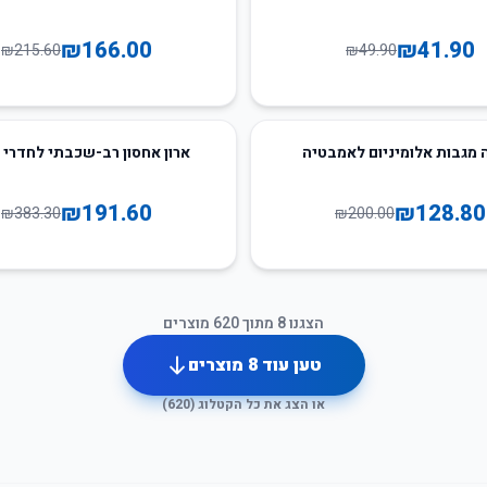
₪
166.00
₪
41.90
₪
215.60
₪
49.90
50
%
-
מגבות אלומיניום לאמבטיה
ארון אחסון רב-שכבתי לחדרי 
₪
191.60
₪
128.80
₪
383.30
₪
200.00
הצגנו
8
מתוך
620
מוצרים
טען עוד
8
מוצרים
או הצג את כל הקטלוג (
620
)