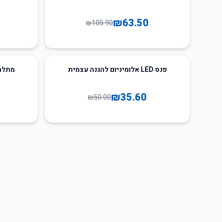
₪
63.50
₪
105.90
36
%
-
29
%
-
פנס LED אלומיניום להגנה עצמית
מתלה 
₪
35.60
₪
50.00