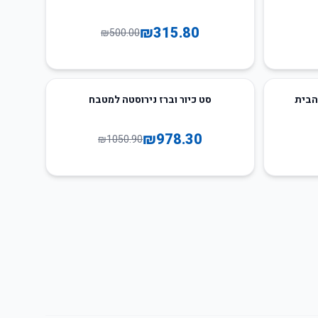
₪
315.80
₪
500.00
7
%
-
הבית
סט כיור וברז נירוסטה למטבח
₪
978.30
₪
1050.90