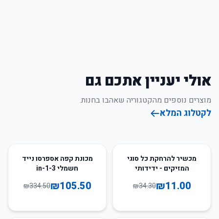
אולי יעניין אתכם גם
מוצרים נוספים מהקטגוריה שאהבו בחנות.
לקטלוג המלא
68
%
-
68
%
-
מכשיר להרחקת כל סוגי
מכונת קפה אספרסו נייד
המזיקים - ידידותי
חשמלי 3-in-1
לסביבה
₪
105.50
₪
11.00
₪
334.50
₪
34.30