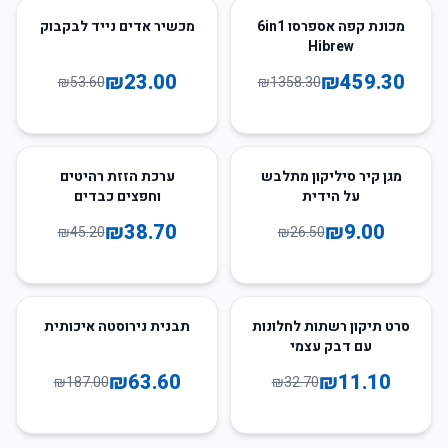
57
%
-
66
%
-
מכונת קפה אספרסו 6in1
מכשיר אדים נייד לבקבוק
Hibrew
₪
23.00
₪
459.30
₪
53.60
₪
1358.30
14
%
-
66
%
-
מגן קיר סיליקון מתלבש
ערכת הזזת רהיטים
על הידית
וחפצים כבדים
₪
38.70
₪
9.00
₪
45.20
₪
26.50
66
%
-
66
%
-
סרט תיקון רשתות לחלונות
תבנית נירוסטה איכותית
עם דבק עצמי
₪
63.60
₪
11.10
₪
187.00
₪
32.70