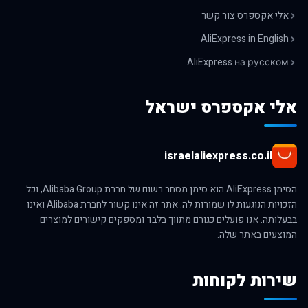
אלי אקספרס צור קשר
AliExpress in English
AliExpress на русском
אלי אקספרס ישראל
israelaliexpress.co.il
הסימן AliExpress הוא סימן מסחר רשום של חברת Alibaba Group, וכל
הזכויות הנוגעות לו שמורות לה. אתר זה אינו קשור לחברת Alibaba ואינו
בבעלותה. אנו פועלים כגורם מתווך בלבד ומספקים קישורים למוצרים
המוצעים באתר שלה.
שירות לקוחות