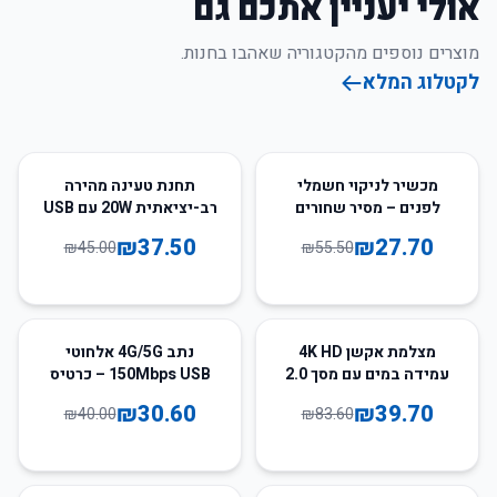
אולי יעניין אתכם גם
מוצרים נוספים מהקטגוריה שאהבו בחנות.
לקטלוג המלא
17
%
-
50
%
-
מכשיר לניקוי חשמלי
תחנת טעינה מהירה
לפנים – מסיר שחורים
רב-יציאתית 20W עם USB
ואקנה לניקוי עמוק
– לשימוש ביתי ומשרדי
₪
37.50
₪
27.70
₪
45.00
₪
55.50
23
%
-
53
%
-
מצלמת אקשן 4K HD
נתב 4G/5G אלחוטי
עמידה במים עם מסך 2.0
150Mbps USB – כרטיס
אינץ' – סוללת 900mAh
SIM נייד ל-Hotspot פס
₪
30.60
₪
39.70
₪
40.00
₪
83.60
רחב