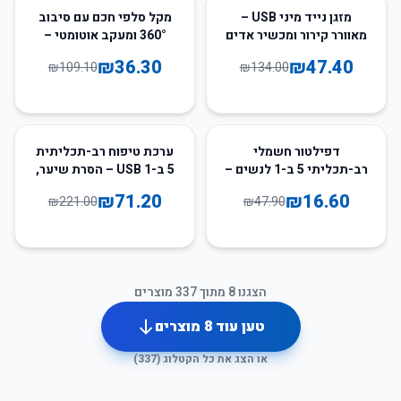
67
%
-
65
%
-
מזגן נייד מיני USB –
מקל סלפי חכם עם סיבוב
מאוורר קירור ומכשיר אדים
360° ומעקב אוטומטי –
עם 3 מהירויות ו-2 מצבים
חצובה ומצלמה עם מעקב
₪
36.30
₪
47.40
₪
109.10
₪
134.00
פנים
68
%
-
65
%
-
דפילטור חשמלי
ערכת טיפוח רב-תכליתית
רב-תכליתי 5 ב-1 לנשים –
5 ב-1 USB – הסרת שיער,
להסרת שיער, גילוח וגיזום
גילוח, עיסוי וניקוי
₪
71.20
₪
16.60
₪
221.00
₪
47.90
הצגנו
8
מתוך
337
מוצרים
טען עוד
8
מוצרים
או הצג את כל הקטלוג (
337
)