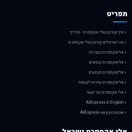
תפריט
איך קונים באלי אקספרס - מדריך
מה ישראלים קונים באלי אקספרס
אליאקספרס בעברית
אליאקספרס קופונים
אליאקספרס מבצעים
אליאקספרס שירות לקוחות
אלי אקספרס צור קשר
AliExpress in English
AliExpress на русском
אלי אקספרס ישראל