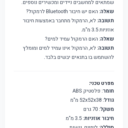
שמתאים למחשבים ניידים ומכשירים נוספים.
שאלה
: האם יש חיבור Bluetooth לרמקול?
תשובה
: לא, הרמקול מתחבר באמצעות חיבור
אוזניות 3.5 מ"מ.
שאלה
: האם הרמקול עמיד למים?
תשובה
: לא, הרמקול אינו עמיד למים ומומלץ
להשתמש בו בתנאים יבשים בלבד.
מפרט טכני:
חומר
: פלסטיק ABS
גודל
: 52x52x38 מ"מ
משקל
: 70 גרם
חיבור אוזניות
: 3.5 מ"מ
סוללה
: ליתיום, נטענת