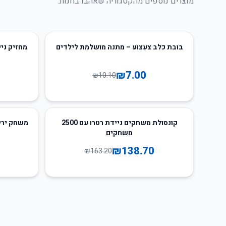
מוצרים נוספים מהקטגוריה שאהבו בחנות.
55
%
-
31
%
-
בובת כלב צעצוע – מתנה מושלמת לילדים
מחזיק ניי
₪
7.00
₪
10.10
59
%
-
15
%
-
קונסולת משחקים ניידת רטרו עם 2500
משחק ירי
משחקים
₪
138.70
₪
163.20