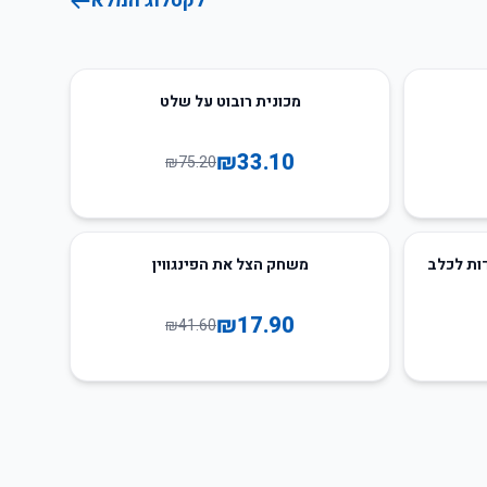
לקטלוג המלא
56
%
-
מכונית רובוט על שלט
₪
33.10
₪
75.20
57
%
-
ות לכלב
משחק הצל את הפינגווין
₪
17.90
₪
41.60