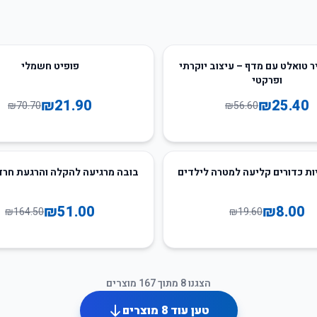
69
%
-
ר טואלט עם מדף – עיצוב יוקרתי
פופיט חשמלי
ופרקטי
₪
21.90
₪
25.40
₪
70.70
₪
56.60
69
%
-
ות כדורים קליעה למטרה לילדים
בובה מרגיעה להקלה והרגעת חרד
₪
51.00
₪
8.00
₪
164.50
₪
19.60
הצגנו
8
מתוך
167
מוצרים
טען עוד
8
מוצרים