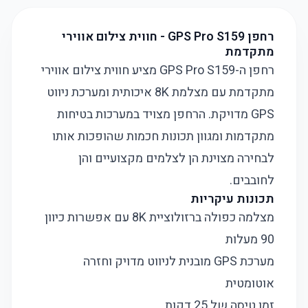
רחפן GPS Pro S159 - חווית צילום אווירי
מתקדמת
רחפן ה-GPS Pro S159 מציע חווית צילום אווירי
מתקדמת עם מצלמת 8K איכותית ומערכת ניווט
GPS מדויקת. הרחפן מצויד במערכות בטיחות
מתקדמות ומגוון תכונות חכמות שהופכות אותו
לבחירה מצוינת הן לצלמים מקצועיים והן
לחובבים.
תכונות עיקריות
מצלמה כפולה ברזולוציית 8K עם אפשרות כיוון
90 מעלות
מערכת GPS מובנית לניווט מדויק וחזרה
אוטומטית
זמן טיסה של 25 דקות