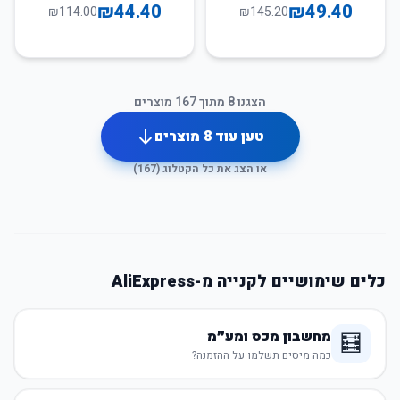
₪
44.40
₪
49.40
₪
114.00
₪
145.20
הצגנו
8
מתוך
167
מוצרים
טען עוד
8
מוצרים
או הצג את כל הקטלוג (
167
)
כלים שימושיים לקנייה מ-AliExpress
מחשבון מכס ומע״מ
🧮
כמה מיסים תשלמו על ההזמנה?