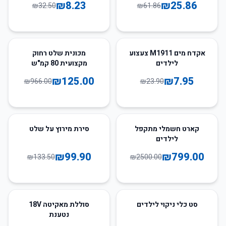
₪
8.23
₪
25.86
₪
32.50
₪
61.86
87
%
-
67
%
-
אקדח מים M1911 צעצוע
מכונית שלט רחוק
לילדים
מקצועית 80 קמ"ש
₪
125.00
₪
7.95
₪
966.00
₪
23.90
25
%
-
68
%
-
קארט חשמלי מתקפל
סירת מירוץ על שלט
לילדים
₪
99.90
₪
799.00
₪
133.50
₪
2500.00
61
%
-
66
%
-
סט כלי ניקוי לילדים
סוללת מאקיטה 18V
נטענת