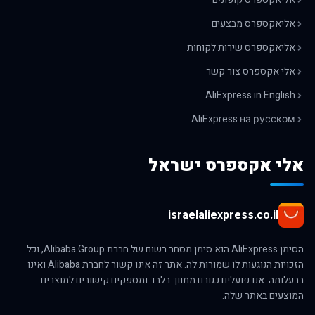
אליאקספרס מבצעים
אליאקספרס שירות לקוחות
אלי אקספרס צור קשר
AliExpress in English
AliExpress на русском
אלי אקספרס ישראל
israelaliexpress.co.il
הסימן AliExpress הוא סימן מסחר רשום של חברת Alibaba Group, וכל
הזכויות הנוגעות לו שמורות לה. אתר זה אינו קשור לחברת Alibaba ואינו
בבעלותה. אנו פועלים כגורם מתווך בלבד ומספקים קישורים למוצרים
המוצעים באתר שלה.