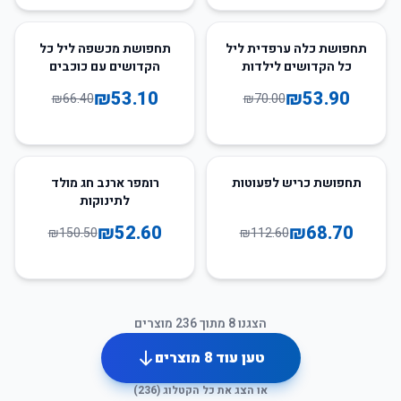
20
%
-
23
%
-
תחפושת כלה ערפדית ליל
תחפושת מכשפה ליל כל
כל הקדושים לילדות
הקדושים עם כוכבים
לילדים
₪
53.10
₪
53.90
₪
66.40
₪
70.00
65
%
-
39
%
-
תחפושת כריש לפעוטות
רומפר ארנב חג מולד
לתינוקות
₪
52.60
₪
68.70
₪
150.50
₪
112.60
הצגנו
8
מתוך
236
מוצרים
טען עוד
8
מוצרים
או הצג את כל הקטלוג (
236
)