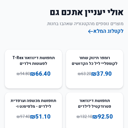
אולי יעניין אתכם גם
מוצרים נוספים מהקטגוריה שאהבו בחנות.
לקטלוג המלא
30
%
-
40
%
-
רומפר תינוק שחור
תחפושת דינוזאור T-Rex
לקוספליי ליל כל הקדושים
לפעוטות וילדים
₪
66.40
₪
37.90
₪
94.80
₪
63.20
48
%
-
30
%
-
תחפושת דינוזאור
תחפושת מכשפה וערפדית
פטרודקטיל לילדים
לילדים - מלפיסנט ו-
Vampirina
₪
51.10
₪
92.50
₪
97.40
₪
132.10