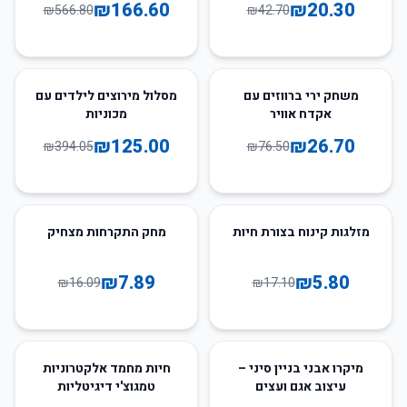
₪
166.60
₪
20.30
₪
566.80
₪
42.70
68
%
-
65
%
-
משחק ירי ברווזים עם
מסלול מירוצים לילדים עם
אקדח אוויר
מכוניות
₪
125.00
₪
26.70
₪
394.05
₪
76.50
51
%
-
66
%
-
מזלגות קינוח בצורת חיות
מחק התקרחות מצחיק
₪
7.89
₪
5.80
₪
16.09
₪
17.10
30
%
-
60
%
-
מיקרו אבני בניין סיני –
חיות מחמד אלקטרוניות
עיצוב אגם ועצים
טמגוצ'י דיגיטליות