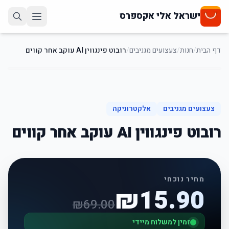
ישראל אלי אקספרס
דף הבית
/
חנות
/
צעצועים מגניבים
/
רובוט פינגווין AI עוקב אחר קווים
77
%
-
צעצועים מגניבים
אלקטרוניקה
רובוט פינגווין AI עוקב אחר קווים
מחיר נוכחי
₪
15.90
₪
69.00
זמין למשלוח מיידי