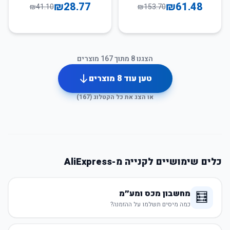
₪
28.77
₪
61.48
₪
41.10
₪
153.70
הצגנו
8
מתוך
167
מוצרים
טען עוד
8
מוצרים
או הצג את כל הקטלוג (
167
)
כלים שימושיים לקנייה מ-AliExpress
מחשבון מכס ומע״מ
🧮
כמה מיסים תשלמו על ההזמנה?