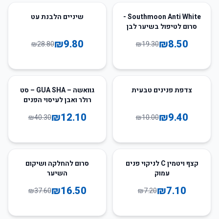
66
%
-
56
%
-
Southmoon Anti White -
שיניים הלבנת עט
סרום לטיפול בשיער לבן
₪
9.80
₪
8.50
₪
28.80
₪
19.30
70
%
-
6
%
-
צדפת פנינים טבעית
גוואשה – GUA SHA – סט
רולר ואבן לעיסוי הפנים
₪
12.10
₪
9.40
₪
40.30
₪
10.00
56
%
-
1
%
-
קצף ויטמין C לניקוי פנים
סרום להחלקה ושיקום
עמוק
השיער
₪
16.50
₪
7.10
₪
37.60
₪
7.20