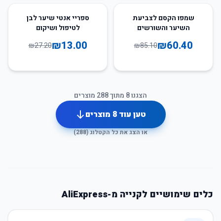
52
%
-
29
%
-
שמפו הקסם לצביעת
ספריי אנטי שיער לבן
השיער והשורשים
לטיפול ושיקום
₪
13.00
₪
60.40
₪
27.20
₪
85.10
הצגנו
8
מתוך
288
מוצרים
טען עוד
8
מוצרים
או הצג את כל הקטלוג (
288
)
כלים שימושיים לקנייה מ-AliExpress