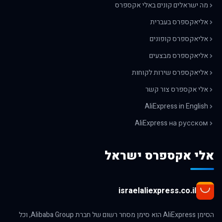
מה ישראלים קונים באלי אקספרס
אליאקספרס בעברית
אליאקספרס קופונים
אליאקספרס מבצעים
אליאקספרס שירות לקוחות
אלי אקספרס צור קשר
AliExpress in English
AliExpress на русском
אלי אקספרס ישראל
israelaliexpress.co.il
הסימן AliExpress הוא סימן מסחר רשום של חברת Alibaba Group, וכל