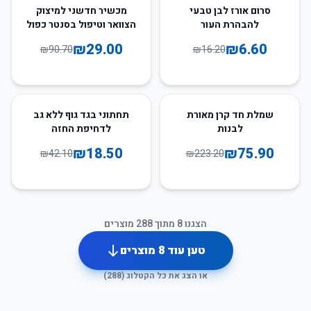
68
%
-
59
%
-
סרום אורז לבן טבעי
מכשיר חדשני למיצוק
להבהרת העור
הצוואר וטיפול בסנטר כפול
₪
29.00
₪
6.60
₪
90.70
₪
16.20
56
%
-
66
%
-
שמלת חד קרן מאורת
תחתוני בגד גוף ללא גב
לבנות
לדחיפת החזה
₪
18.50
₪
75.90
₪
42.10
₪
223.20
הצגנו
8
מתוך
288
מוצרים
טען עוד
8
מוצרים
או הצג את כל הקטלוג (
288
)