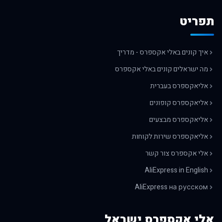
תפריט
איך קונים באלי אקספרס - מדריך
מה ישראלים קונים באלי אקספרס
אליאקספרס בעברית
אליאקספרס קופונים
אליאקספרס מבצעים
אליאקספרס שירות לקוחות
אלי אקספרס צור קשר
AliExpress in English
AliExpress на русском
אלי אקספרס ישראל