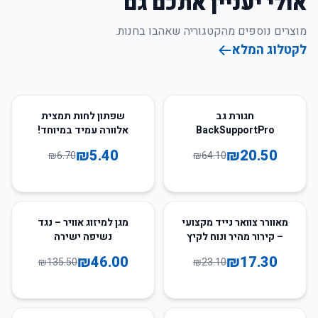
אולי יעניין אתכם גם
מוצרים נוספים מהקטגוריה שאהבו בחנות.
לקטלוג המלא
19
%
-
68
%
-
חגורת גב
שפתון לחות תמצית
BackSupportPro
אלוורה עמיד במיוחד!
₪
5.40
₪
20.50
₪
6.70
₪
64.10
66
%
-
25
%
-
מאוורר צוואר נייד מקצועי
מגן למיזוג אוויר – נגד
– קירור מהיר ונוח לקיץ
נשיפה ישירה
₪
46.00
₪
17.30
₪
135.50
₪
23.10