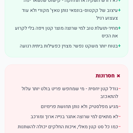
+
לא דורש השקיה או תחזוקה - קישוט שנשאר יפה
+
עיצוב של קקטוס-בונסאי נותן טאץ' מקורי ולא עוד
צעצוע רגיל
+
מחיר-תועלת טוב למי שרוצה מוצר קטן ויפה בלי לקרוע
את הכיס
+
בטוח יותר משקט נפשי: מצוין כפעילות ביתית רגועה
✗ חסרונות
−
גודל קטן יחסית - מי שמחפש פריט בולט יותר עלול
להתאכזב
−
מגיע מפלסטיק ולא נותן תחושת פרימיום
−
לא מתאים למי שרוצה אתגר בנייה ארוך ומורכב
−
כמו כל סט קטן מאלי, איכות החלקים יכולה להשתנות