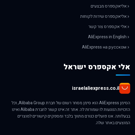
אליאקספרס מבצעים
אליאקספרס שירות לקוחות
אלי אקספרס צור קשר
AliExpress in English
AliExpress на русском
אלי אקספרס ישראל
israelaliexpress.co.il
הסימן AliExpress הוא סימן מסחר רשום של חברת Alibaba Group, וכל
הזכויות הנוגעות לו שמורות לה. אתר זה אינו קשור לחברת Alibaba ואינו
בבעלותה. אנו פועלים כגורם מתווך בלבד ומספקים קישורים למוצרים
המוצעים באתר שלה.