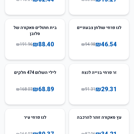
54
%
-
51
%
-
לגו פרחי שולחן צבעוניים
בית חתולים סאקורה של
סלובן
₪
88.40
₪
46.54
₪
191.96
₪
94.98
59
%
-
68
%
-
זר פרחי בנייה לנצח
לילי השלום 474 חלקים
₪
68.89
₪
29.31
₪
168.03
₪
91.31
51
%
-
61
%
-
עץ סאקורה זוהר להרכבה
לגו פרחי עיר