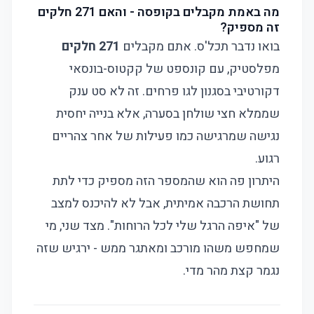
מה באמת מקבלים בקופסה - והאם 271 חלקים
זה מספיק?
בואו נדבר תכל'ס. אתם מקבלים
271 חלקים
מפלסטיק, עם קונספט של קקטוס-בונסאי
דקורטיבי בסגנון לגו פרחים. זה לא סט ענק
שממלא חצי שולחן בסערה, אלא בנייה יחסית
נגישה שמרגישה כמו פעילות של אחר צהריים
רגוע.
היתרון פה הוא שהמספר הזה מספיק כדי לתת
תחושת הרכבה אמיתית, אבל לא להיכנס למצב
של "איפה הרגל שלי לכל הרוחות". מצד שני, מי
שמחפש משהו מורכב ומאתגר ממש - ירגיש שזה
נגמר קצת מהר מדי.