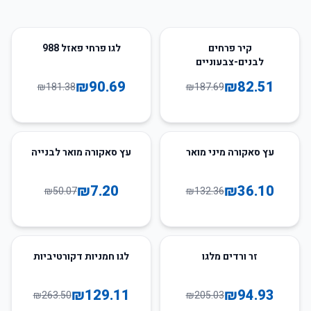
50
%
-
56
%
-
קיר פרחים
לגו פרחי פאזל 988
לבנים-צבעוניים
₪
90.69
₪
82.51
₪
181.38
₪
187.69
86
%
-
73
%
-
עץ סאקורה מיני מואר
עץ סאקורה מואר לבנייה
₪
7.20
₪
36.10
₪
50.07
₪
132.36
51
%
-
54
%
-
זר ורדים מלגו
לגו חמניות דקורטיביות
₪
129.11
₪
94.93
₪
263.50
₪
205.03