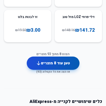
85
%
-
4
%
-
דלי פרחי LOZ מזל טוב
זר לבנות בלגו
₪
3.00
₪
141.72
₪
19.50
₪
148.16
הצגנו
8
מתוך
93
מוצרים
טען עוד
8
מוצרים
או הצג את כל הקטלוג (
93
)
כלים שימושיים לקנייה מ-AliExpress