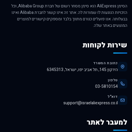
הסימן AliExpress הוא סימן מסחר רשום של חברת Alibaba Group, וכל
הזכויות הנוגעות לו שמורות לה. אתר זה אינו קשור לחברת Alibaba ואינו
בבעלותה. אנו פועלים כגורם מתווך בלבד ומספקים קישורים למוצרים
המוצעים באתר שלה.
שירות לקוחות
כתובת המשרד
הירקון 145, תל אביב יפו, ישראל, 6345313
טלפון
03-5810154
דוא"ל
support@israelaliexpress.co.il
למעבר לאתר
לרכישה באלי אקספרס