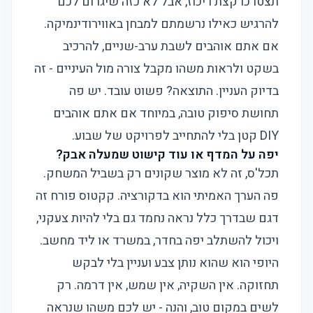
תצטרכו קצת ריכוז, אבל לא כזה שיגרום לכם
להרגיש כאילו נרשמתם למבחן באווירודינמיקה.
אם אתם אוהבים לשבת ערב-שניים, להרכיב
בשקט ולראות משהו מקבל צורה מול העיניים - זה
בדיוק העניין. התוצאה? פשוט עובד. יש פה
תחושת סיפוק טובה, במיוחד אם אתם אוהבים
DIY קטן בלי להתחייב לפרויקט של שבוע.
יפה על המדף או עוד קישוט שמעלה אבק?
תכל'ס, זה לא מוצר שקונים רק בשביל המשחק.
פה הערך האמיתי הוא בדקורציה. קקטוס פורח זה
דגם שבדרך כלל נראה נחמד גם בלי להיות צעקני,
ויכול להשתלב יפה בחדר, במשרד או ליד מחשב.
היופי הוא שהוא נותן צבע ועניין בלי לבקש
תחזוקה. אין השקיה, אין שמש, אין דרמה. רק
לשים במקום טוב, והנה - יש לכם משהו שנראה