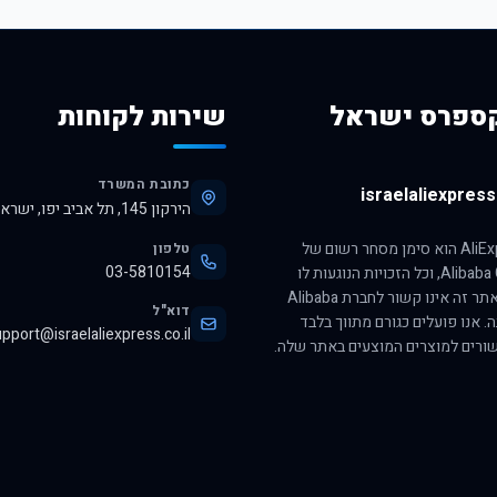
ספרס ישראל
שירות לקוחות
כתובת המשרד
israelaliexpress.
הירקון 145, תל אביב יפו, ישראל, 6345313
הסימן AliExpress הוא סימן מסחר רשום של
טלפון
03-5810154
חברת Alibaba Group, וכל הזכויות הנוגעות לו
שמורות לה. אתר זה אינו קשור לחברת Alibaba
דוא"ל
ה. אנו פועלים כגורם מתווך בלבד
pport@israelaliexpress.co.il
ורים למוצרים המוצעים באתר שלה.