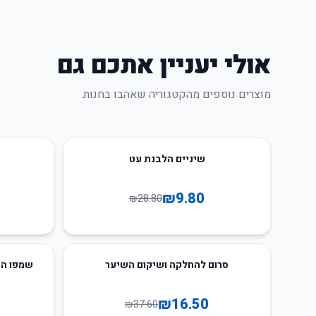
אולי יעניין אתכם גם
מוצרים נוספים מהקטגוריה שאהבו בחנות.
6
%
-
66
%
-
שיניים הלבנת עט
₪
9.80
₪
28.80
29
%
-
56
%
-
סרום להחלקה ושיקום השיער
שמפו הק
₪
16.50
₪
37.60