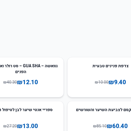
70
%
-
צדפת פנינים טבעית
גוואשה – GUA SHA – סט ר
הפנים
₪
12.10
₪
9.40
₪
40.30
₪
10.00
52
%
-
סם לצביעת השיער והשורשים
ספריי אנטי שיער לבן לטיפול ו
₪
13.00
₪
60.40
₪
27.20
₪
85.10