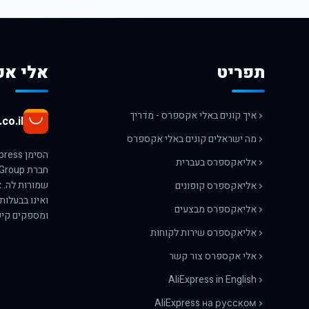
תפריט
אלי אק
איך קונים באלי אקספרס - מדריך
co.il
מה ישראלים קונים באלי אקספרס
אליאקספרס בעברית
אליאקספרס קופונים
ואינו בבעלות
אליאקספרס מבצעים
ומספקים קיש
אליאקספרס שירות לקוחות
אלי אקספרס צור קשר
AliExpress in English
AliExpress на русском