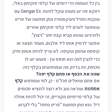
בין כל השמות הדי דומים של קלפי פוקימון באלי,
דווקא פה יש משהו שקל לזהות. Gengar Ex עם
שכבות הפויל והטקסטורה נותן תחושה של פריט
שאפשר לשים ליד
קלפי פוקימון
אחרים
ולהרגיש שהוא מביא קצת יותר “ניצוץ”.
אפשר לדמיין אותו ליד אלבום, מעמד תצוגה או
קופסת אחסון שקופה. לא צריך להיות אספן ותיק
כדי להבין למה הוא תופס עין - פשוט יש לו
נוכחות, וזה בדיוק מה שמחפשים בקלף כזה.
שווה את הכסף או סתם קלף יפה?
אם אתם שואלים תכל'ס - כן, למי שמחפש
קלף
אספנות
שנראה טוב ולא רוצה להוציא סכומים
של קלפי פרימיום מקוריים, זה יכול להיות אחלה
דיל. הוא נותן תחושת “פריט מיוחד” בלי לקרוע