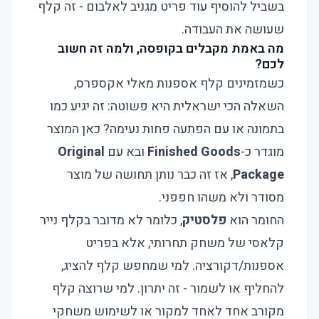
בשביל להוסיף עוד פריט מגניב לאלבום - זה קלף
שעושה את העבודה.
מה באמת מקבלים בקופסה, ולמה זה חשוב
לכם?
כשמזמינים קלף אספנות מאלי אקספרס,
השאלה הכי ישראלית היא פשוטה: זה יגיע כמו
בתמונה או עם הפתעה פחות נעימה? כאן המוצר
מוגדר כ-
Finished Goods
ובא עם
Original
Package
, אז זה כבר נותן תחושה של מוצר
מסודר ולא משהו חפפני.
החומר הוא
פלסטיק
, כלומר לא מדובר בקלף נייר
קלאסי של משחק תחרותי, אלא בפריט
אספנות/דקורציה. למי שמחפש קלף להציג,
להחליף או לשמור - זה יתרון. למי שרוצה קלף
מקורב אחד לאחד למקור או לשימוש משחקי