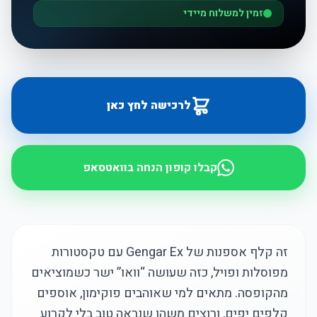
זמין למשלוח מיידי
לרכישה לחץ כאן
קבלו קופון הנחה בוואטסאפ
זה קלף אספנות של Gengar Ex עם טקסטורות
מפוסלות ופויל, כזה שעושה “וואו” ישר כשמוציאים
מהקופסה. מתאים למי שאוהבים פוקימון, אוספים
קלפים יפים, ורוצים משהו שנראה טוב בלי לקרוע