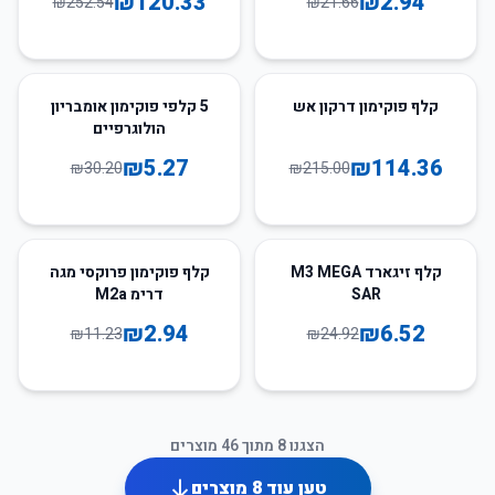
₪
120.33
₪
2.94
₪
252.54
₪
21.66
83
%
-
47
%
-
קלף פוקימון דרקון אש
5 קלפי פוקימון אומבריון
הולוגרפיים
₪
5.27
₪
114.36
₪
30.20
₪
215.00
74
%
-
74
%
-
קלף זיגארד M3 MEGA
קלף פוקימון פרוקסי מגה
SAR
דרימ M2a
₪
2.94
₪
6.52
₪
11.23
₪
24.92
הצגנו
8
מתוך
46
מוצרים
טען עוד
8
מוצרים