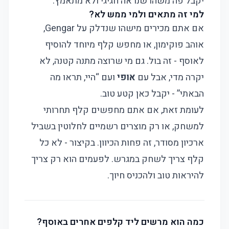
יקבל פה משהו שנראה חגיגי ולא מתאמץ.
למי זה מתאים ולמי ממש לא?
אם אתם מכירים מישהו שנדלק על Gengar,
אוהב פוקימון, או מחפש קלף מיוחד להוסיף
לאוסף - זה בול. גם מי שרוצה מתנה קטנה, לא
יקרה מדי, אבל עם
אופי
ועם “היי, תראו מה
הבאתי” - יקבל כאן קטע טוב.
לעומת זאת, אם אתם מחפשים קלף תחרותי
למשחק, או רק מוצרים רשמיים לחלוטין בשביל
ארכיון מסודר, זה פחות הכיוון. בקיצור - לא כל
קלף צריך לשחק במגרש. לפעמים הוא רק צריך
להיראות טוב ולהכניס חיוך.
כמה הוא מרשים ליד קלפים אחרים באוסף?