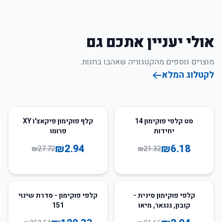
אולי יעניין אתכם גם
מוצרים נוספים מהקטגוריה שאהבו בחנות.
לקטלוג המלא
89
%
-
71
%
-
סט קלפי פוקימון 14
קלף פוקימון פיקאצ'ו XY
יחידות
פרומו
₪
2.94
₪
6.18
₪
27.72
₪
21.32
52
%
-
86
%
-
קלפי פוקימון סינית -
קלפי פוקימון - סדרת שינוי
קובון, גנגאר, מיאו
151