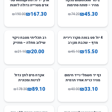
צינור unblocker מנקה
ארוך ידית Windproof שני
מהיר – פותח סתימות
אדם מטרייה גדולה לזוגות
למטבח ושירותים
₪
167.30
₪
45.30
₪
190.00
₪
74.20
5
%
-
66
%
-
4 יח' סט בטנה מקרר רירית
רב תכליתי מטבח ניקוי
מדף – שכבת מגן רב
שילוב מתלה – מחזיק
תכליתית
ספוג וסמרטוט לניקוז
₪
20.00
₪
15.50
₪
21.10
₪
45.10
50
%
-
17
%
-
כף יד חשמלי נייד חימום
אקדח מים לחץ גדול
מהיר כרית אוויר תרמית
לגינות ומכונית
₪
89.10
₪
33.10
₪
178.30
₪
40.00
54
%
-
68
%
-