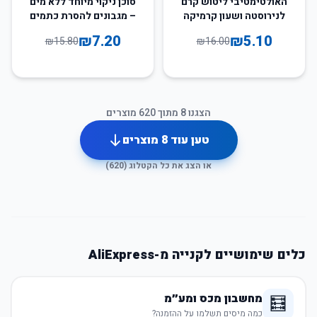
האולטימטיבי ליטוש קרם
סוכן ניקוי מיוחד ללא מים
לנירוסטה ושעון קרמיקה
– מגבונים להסרת כתמים
₪
7.20
₪
5.10
₪
15.80
₪
16.00
הצגנו
8
מתוך
620
מוצרים
טען עוד
8
מוצרים
או הצג את כל הקטלוג (
620
)
כלים שימושיים לקנייה מ-AliExpress
מחשבון מכס ומע״מ
🧮
כמה מיסים תשלמו על ההזמנה?