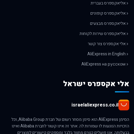
אליאקספרס בעברית
אליאקספרס קופונים
אליאקספרס מבצעים
אליאקספרס שירות לקוחות
אלי אקספרס צור קשר
AliExpress in English
AliExpress на русском
אלי אקספרס ישראל
israelaliexpress.co.il
הסימן AliExpress הוא סימן מסחר רשום של חברת Alibaba Group, וכל
הזכויות הנוגעות לו שמורות לה. אתר זה אינו קשור לחברת Alibaba ואינו
בבעלותה. אנו פועלים כגורם מתווך בלבד ומספקים קישורים למוצרים