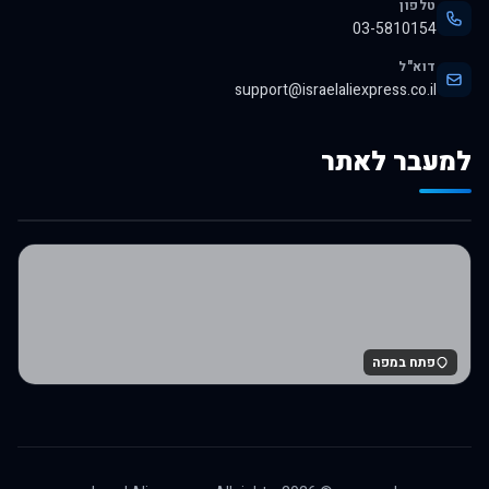
טלפון
03-5810154
דוא"ל
support@israelaliexpress.co.il
למעבר לאתר
לרכישה באלי אקספרס
פתח במפה