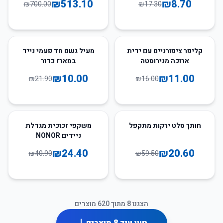
₪
513.10
₪
8.70
₪
700.00
₪
17.30
54
%
-
31
%
-
קליפר ציפורניים עם ידית
מעיל גשם חד פעמי נייד
ארוכה מנירוסטה
במארז כדור
₪
10.00
₪
11.00
₪
21.90
₪
16.00
40
%
-
65
%
-
חותך סלט ירקות מתקפל
משקפי זכוכית מגדלת
ניידים NONOR
₪
24.40
₪
20.60
₪
40.90
₪
59.50
הצגנו
8
מתוך
620
מוצרים