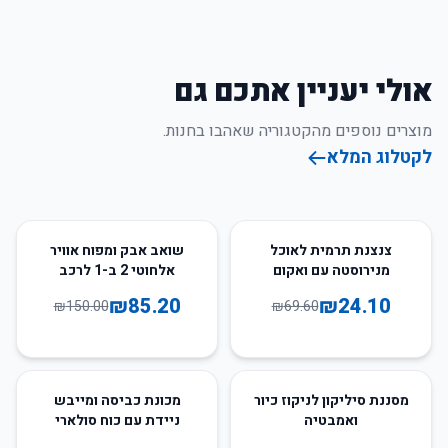
אולי יעניין אתכם גם
מוצרים נוספים מהקטגוריה שאהבו בחנות.
לקטלוג המלא
43
%
-
65
%
-
צנצנת תרמית לאוכל
שואב אבק ומפוח אוויר
מנירוסטה עם ואקום
אלחוטי 2 ב-1 לרכב
630/1000 מ"ל
₪
85.20
₪
24.10
₪
150.00
₪
69.60
27
%
-
50
%
-
מסננת סיליקון לניקוז כיור
מכונת כביסה ומייבש
ואמבטיה
ניידת עם כוח סולארי