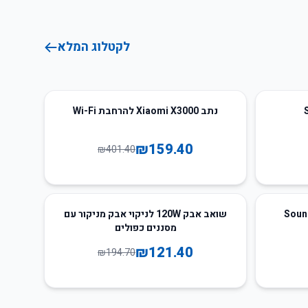
לקטלוג המלא
60
%
-
נתב Xiaomi X3000 להרחבת Wi-Fi
₪
159.40
₪
401.40
38
%
-
נייד Soundcore
שואב אבק 120W לניקוי אבק מניקור עם
מסננים כפולים
₪
121.40
₪
194.70