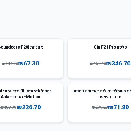
53
%
-
טלפון Qin F21 Pro
אוזניות Soundcore P20i
₪
67.30
₪
346.70
₪
144.60
₪
462.40
54
%
-
י חשמלי עם לייזר אדום לטיפוח
רמקול Bluetooth 
זקיקי השיער
Motion+ מבית Anker
₪
226.70
₪
71.80
₪
488.30
₪
276.20