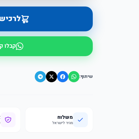
לרכיש
קבלו ק
שיתוף:
משלוח
א
מהיר לישראל
ק