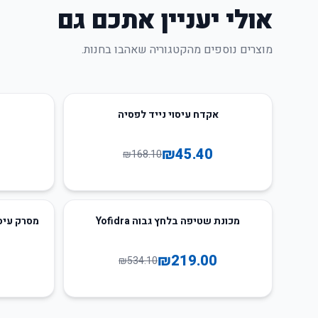
אולי יעניין אתכם גם
מוצרים נוספים מהקטגוריה שאהבו בחנות.
25
%
-
73
%
-
אקדח עיסוי נייד לפסיה
₪
45.40
₪
168.10
74
%
-
59
%
-
מכונת שטיפה בלחץ גבוה Yofidra
מסרק עיסו
₪
219.00
₪
534.10