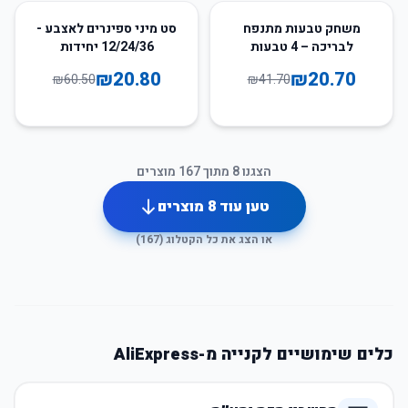
66
%
-
50
%
-
משחק טבעות מתנפח
סט מיני ספינרים לאצבע -
לבריכה – 4 טבעות
12/24/36 יחידות
₪
20.80
₪
20.70
₪
60.50
₪
41.70
הצגנו
8
מתוך
167
מוצרים
טען עוד
8
מוצרים
או הצג את כל הקטלוג (
167
)
כלים שימושיים לקנייה מ-AliExpress