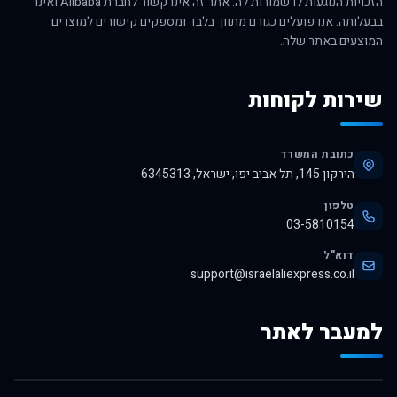
הזכויות הנוגעות לו שמורות לה. אתר זה אינו קשור לחברת Alibaba ואינו
בבעלותה. אנו פועלים כגורם מתווך בלבד ומספקים קישורים למוצרים
המוצעים באתר שלה.
שירות לקוחות
כתובת המשרד
הירקון 145, תל אביב יפו, ישראל, 6345313
טלפון
03-5810154
דוא"ל
support@israelaliexpress.co.il
למעבר לאתר
לרכישה באלי אקספרס