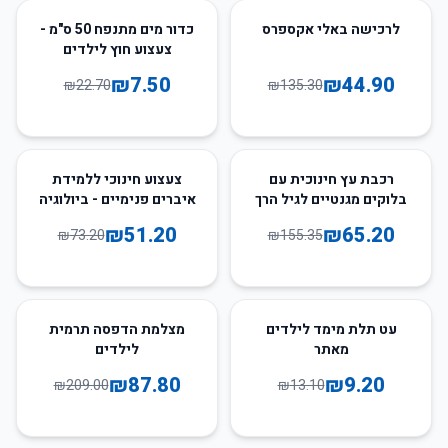
67
%
-
67
%
-
לרכישה באלי אקספרס
כדור מים מתנפח 50 ס"מ -
צעצוע חוץ לילדים
₪
7.50
₪
44.90
₪
22.70
₪
135.30
30
%
-
58
%
-
רכבת עץ חינוכית עם
צעצוע חינוכי ללמידת
בלוקים מגנטיים לגיל הרך
איברים פנימיים - ביולוגיה
לילדים
₪
51.20
₪
65.20
₪
73.20
₪
155.35
58
%
-
30
%
-
עט תלת מימד לילדים
מצלמת הדפסה תרמית
מאתר
לילדים
₪
87.80
₪
9.20
₪
209.00
₪
13.10