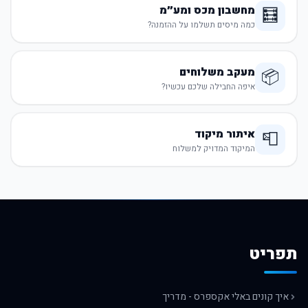
מחשבון מכס ומע״מ
🧮
כמה מיסים תשלמו על ההזמנה?
מעקב משלוחים
📦
איפה החבילה שלכם עכשיו?
איתור מיקוד
📮
המיקוד המדויק למשלוח
תפריט
איך קונים באלי אקספרס - מדריך