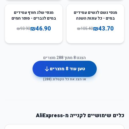
50
%
-
59
%
-
מגפי גשם לנשים עמידים
מגפי שלג חורף עמידים
במים - כל עונות השנה
במים לגברים - סופר חמים
₪
46.90
₪
43.70
₪
93.90
₪
105.40
הצגנו
8
מתוך
288
מוצרים
טען עוד
8
מוצרים
או הצג את כל הקטלוג (
288
)
כלים שימושיים לקנייה מ-AliExpress