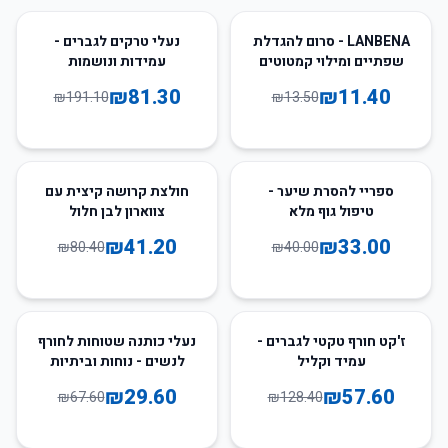
57
%
-
16
%
-
LANBENA - סרום להגדלת
נעלי טרקים לגברים -
שפתיים ומילוי קמטוטים
עמידות ונושמות
₪
81.30
₪
11.40
₪
191.10
₪
13.50
49
%
-
18
%
-
ספריי להסרת שיער -
חולצת קרושה קיצית עם
טיפול גוף מלא
צווארון לבן חלול
₪
41.20
₪
33.00
₪
80.40
₪
40.00
56
%
-
55
%
-
ז'קט חורף טקטי לגברים -
נעלי כותנה שטוחות לחורף
עמיד וקליל
לנשים - נוחות וביתיות
₪
29.60
₪
57.60
₪
67.60
₪
128.40