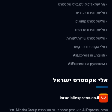
מה ישראלים קונים באלי אקספרס
אליאקספרס בעברית
אליאקספרס קופונים
אליאקספרס מבצעים
אליאקספרס שירות לקוחות
אלי אקספרס צור קשר
AliExpress in English
AliExpress на русском
אלי אקספרס ישראל
israelaliexpress.co.il
הסימן AliExpress הוא סימן מסחר רשום של חברת Alibaba Group, וכל