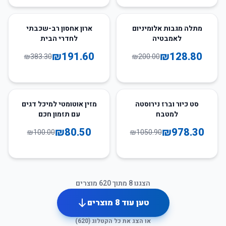
50
%
-
36
%
-
מתלה מגבות אלומיניום
ארון אחסון רב-שכבתי
לאמבטיה
לחדרי הבית
₪
191.60
₪
128.80
₪
383.30
₪
200.00
20
%
-
7
%
-
סט כיור וברז נירוסטה
מזין אוטומטי למיכל דגים
למטבח
עם תזמון חכם
₪
80.50
₪
978.30
₪
100.00
₪
1050.90
הצגנו
8
מתוך
620
מוצרים
טען עוד
8
מוצרים
או הצג את כל הקטלוג (
620
)