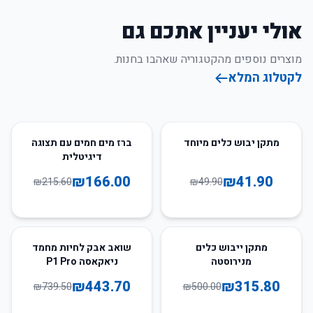
אולי יעניין אתכם גם
מוצרים נוספים מהקטגוריה שאהבו בחנות.
לקטלוג המלא
23
%
-
16
%
-
מתקן יבוש כלים מיוחד
ברז מים חמים עם תצוגה
דיגיטלית
₪
166.00
₪
41.90
₪
215.60
₪
49.90
40
%
-
37
%
-
מתקן ייבוש כלים
שואב אבק לחיות מחמד
מנירוסטה
ניאקאסה P1 Pro
₪
443.70
₪
315.80
₪
739.50
₪
500.00