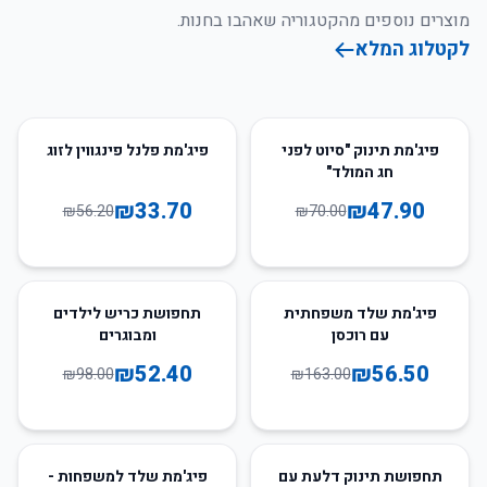
מוצרים נוספים מהקטגוריה שאהבו בחנות.
לקטלוג המלא
40
%
-
32
%
-
פיג'מת תינוק "סיוט לפני
פיג'מת פלנל פינגווין לזוג
חג המולד"
₪
33.70
₪
47.90
₪
56.20
₪
70.00
47
%
-
65
%
-
פיג'מת שלד משפחתית
תחפושת כריש לילדים
עם רוכסן
ומבוגרים
₪
52.40
₪
56.50
₪
98.00
₪
163.00
20
%
-
40
%
-
תחפושת תינוק דלעת עם
פיג'מת שלד למשפחות -