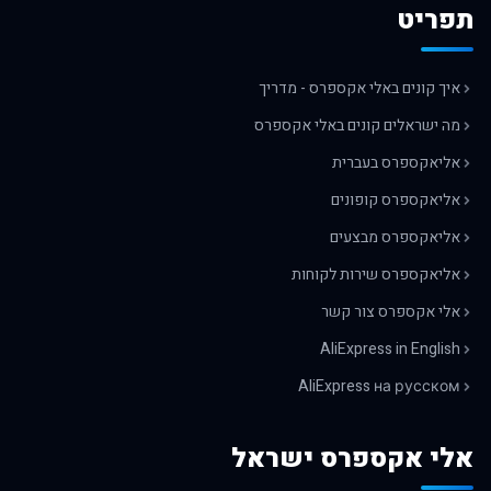
תפריט
איך קונים באלי אקספרס - מדריך
מה ישראלים קונים באלי אקספרס
אליאקספרס בעברית
אליאקספרס קופונים
אליאקספרס מבצעים
אליאקספרס שירות לקוחות
אלי אקספרס צור קשר
AliExpress in English
AliExpress на русском
אלי אקספרס ישראל