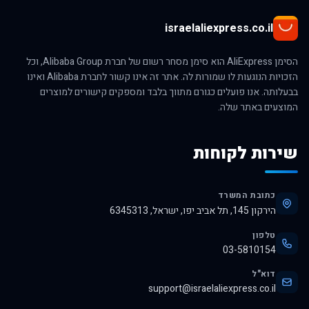
israelaliexpress.co.il
הסימן AliExpress הוא סימן מסחר רשום של חברת Alibaba Group, וכל
הזכויות הנוגעות לו שמורות לה. אתר זה אינו קשור לחברת Alibaba ואינו
בבעלותה. אנו פועלים כגורם מתווך בלבד ומספקים קישורים למוצרים
המוצעים באתר שלה.
שירות לקוחות
כתובת המשרד
הירקון 145, תל אביב יפו, ישראל, 6345313
טלפון
03-5810154
דוא"ל
support@israelaliexpress.co.il