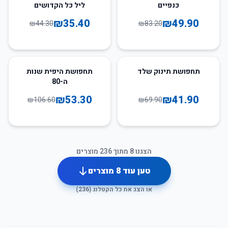
כנפיים
ליל כל הקדושים
₪
35.40
₪
49.90
₪
44.30
₪
83.20
50
%
-
40
%
-
תחפושת תינוק שלד
תחפושת היפית שנות
ה-80
₪
53.30
₪
41.90
₪
106.60
₪
69.90
הצגנו
8
מתוך
236
מוצרים
טען עוד
8
מוצרים
או הצג את כל הקטלוג (
236
)