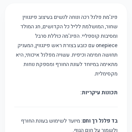
פיג'מת פלנל רכה ונוחה לנשים בעיצוב פינגווין
שחור, המושלמת לליל כל הקדושים, חג המולד
ומסיבות קוספליי. הפיג'מה כוללת סרבל
onepiece עם כובע בצורת ראש פינגווין, המעניק
תחושה חמימה וכיפית. עשויה מפלנל איכותי, היא
מתאימה במיוחד לעונת החורף ומספקת נוחות
מקסימלית.
תכונות עיקריות
:
בד פלנל רך וחם
: מיועד לשימוש בעונת החורף
ולשמור על חום הגוף.