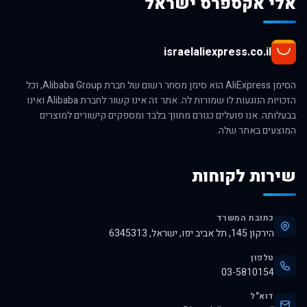
אלי אקספרס ישראל
israelaliexpress.co.il
הסימן AliExpress הוא סימן מסחר רשום של חברת Alibaba Group, וכל
הזכויות הנוגעות לו שמורות לה. אתר זה אינו קשור לחברת Alibaba ואינו
בבעלותה. אנו פועלים כגורם מתווך בלבד ומספקים קישורים למוצרים
המוצעים באתר שלה.
שירות לקוחות
כתובת המשרד
הירקון 145, תל אביב יפו, ישראל, 6345313
טלפון
03-5810154
דוא"ל