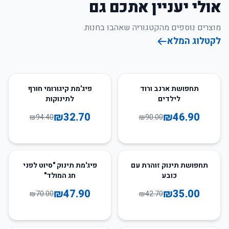
אולי יעניין אתכם גם
מוצרים נוספים מהקטגוריה שאהבו בחנות.
לקטלוג המלא
65
%
-
48
%
-
תחפושת ארנב ורוד
פיג'מת קיגורומי חורף
לילדים
לתינוקות
₪
32.70
₪
46.90
₪
94.40
₪
90.00
32
%
-
18
%
-
תחפושת תינוק זוהרת עם
פיג'מת תינוק "סיוט לפני
כובע
חג המולד"
₪
47.90
₪
35.00
₪
70.00
₪
42.70