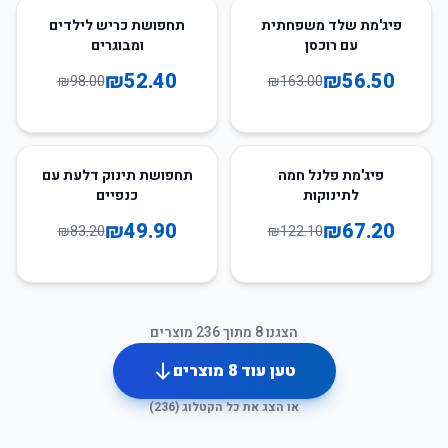
47
%
-
65
%
-
פיג'מת שלד משפחתית
תחפושת כריש לילדים
עם רוכסן
ומבוגרים
₪
52.40
₪
56.50
₪
98.00
₪
163.00
40
%
-
45
%
-
פיג'מת פלנל חמה
תחפושת תינוק דלעת עם
לתינוקות
כנפיים
₪
49.90
₪
67.20
₪
83.20
₪
122.10
הצגנו
8
מתוך
236
מוצרים
טען עוד
8
מוצרים
או הצג את כל הקטלוג (
236
)