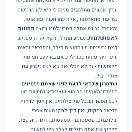
מצווה או חופשה עם חברים - זו מצלמה שמוסיפה
עניין. אנשים מתלהבים ממנה כי היא לא מרגישה
כמו עוד סמארטפון, אלא כמו משהו עם אופי.
והאמת? זה גם אחלה פתרון למי שרוצה
תמונות
לא מושלמות
. נשמע מוזר? דווקא זה הקסם. יש
קצת גרעיניות, יש תחושת פילם, והתוצאה נראית
יותר חיה ופחות סטרילית. אם בא לכם תמונות
מלוטשות - זה לא הכלי. אם בא לכם זיכרון עם
אופי - בול.
החיסרון שכדאי לדעת לפני שאתם מזמינים
החיסרון האמיתי פה הוא שאין כאן גמישות. יש
לכם מספר מוגבל של צילומים, אין מסך לראות
תוצאה במקום, ואין דרך לתקן טעות אחרי
שלחצתם. פספסתם - פספסתם. דוגרי, זה קצת
מלחיץ אם אתם רגילים לצלם בלי לחשוב.