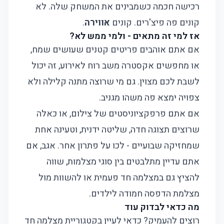
רכישה חכמה כשמבינים את המשחק שלה. לא
קונים פה פיצ'רים. קונים
אווירה
.
אז למי זה מתאים - ולמי ממש לא?
אם אתם אוהבים פריטים קטנים שעושים שמח,
או מחפשים אקסטרה משב רוח לאירוע, זה יכול
לשבת לכם מצוין. גם מי שרוצה מתנה קלילה ולא
צפויה ימצא פה משהו מגניב.
אם אתם פרפקציוניסטים של צילום, או כאלה
שרוצים תצוגה חדה, שליטה ידנית, וטעינה אחת
שמחזיקה שבועיים - לכו על פתרון אחר. אגב, אם
אתם עדיין מתלבטים בין סוגי מצלמות, שווה
להציץ גם ב
מצלמה חד פעמית
או להשוות מול
מצלמת הדפסה חמודה לילדים
.
מה כדאי לבדוק עוד
רוצים להעמיק? כדאי לעיין בקטגוריית
מצלמה חד