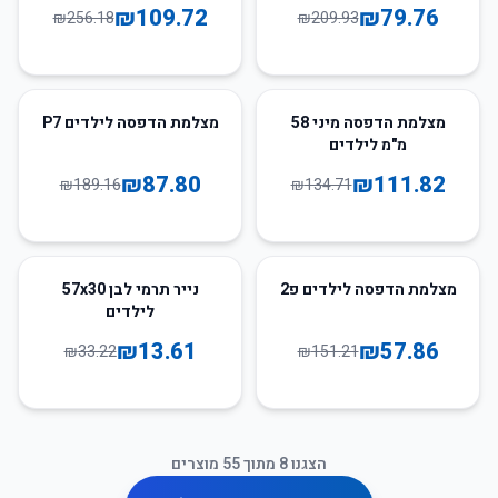
₪
109.72
₪
79.76
₪
256.18
₪
209.93
54
%
-
17
%
-
מצלמת הדפסה מיני 58
מצלמת הדפסה לילדים P7
מ"מ לילדים
₪
87.80
₪
111.82
₪
189.16
₪
134.71
59
%
-
62
%
-
מצלמת הדפסה לילדים פ2
נייר תרמי לבן 57x30
לילדים
₪
13.61
₪
57.86
₪
33.22
₪
151.21
הצגנו
8
מתוך
55
מוצרים