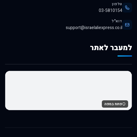
טלפון
03-5810154
דוא"ל
support@israelaliexpress.co.il
למעבר לאתר
לרכישה באלי אקספרס
פתח במפה