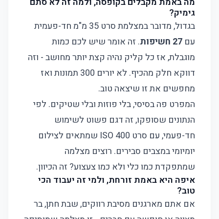
מה באמת מקבלים בקופסה, ולמה זה לא סתם
גימיק?
בגדול, מדובר במצלמת סרט 35 מ"מ חד-פעמית
עם
27 חשיפות
. זה אומר שיש לכם כמות
מוגבלת, אז כל קליק נהיה קצת יותר מחושב - וזה
דווקא חלק מהכיף. לא יורים 300 תמונות ואז
מחפשים את זו שיצאה טוב.
המפרט פה בסיסי, בלי פוזות ובלי שטיקים. לפי
הנתונים שסופקו, זה דגם פשוט לשימוש
חד-פעמי, עם סרט ISO 400 שמתאים לצילום
יומיומי במצבים סבירים. רוצים מצלמה
שמתפקדת כמו כלי ולא כמו צעצוע? זה הכיוון.
איפה היא באמת זורחת, ולמי זה יעבוד הכי
טוב?
אם אתם מארגנים מסיבת רווקים, שבת חתן, בר