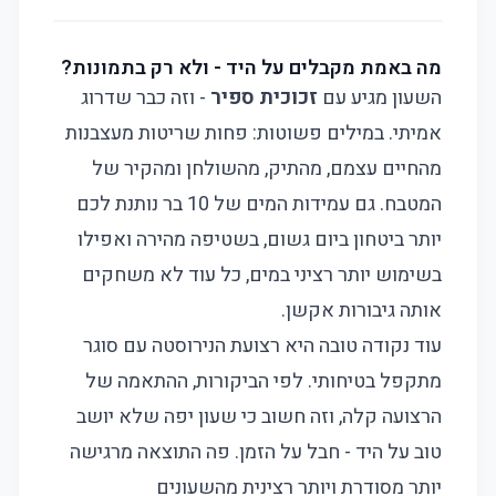
מה באמת מקבלים על היד - ולא רק בתמונות?
השעון מגיע עם
זכוכית ספיר
- וזה כבר שדרוג
אמיתי. במילים פשוטות: פחות שריטות מעצבנות
מהחיים עצמם, מהתיק, מהשולחן ומהקיר של
המטבח. גם עמידות המים של 10 בר נותנת לכם
יותר ביטחון ביום גשום, בשטיפה מהירה ואפילו
בשימוש יותר רציני במים, כל עוד לא משחקים
אותה גיבורות אקשן.
עוד נקודה טובה היא רצועת הנירוסטה עם סוגר
מתקפל בטיחותי. לפי הביקורות, ההתאמה של
הרצועה קלה, וזה חשוב כי שעון יפה שלא יושב
טוב על היד - חבל על הזמן. פה התוצאה מרגישה
יותר מסודרת ויותר רצינית מהשעונים