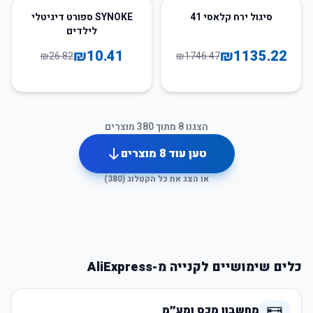
61
%
-
35
%
-
סיגול ירח קלאסי 41
SYNOKE ספורט דיגיטלי
לילדים
₪
10.41
₪
1135.22
₪
26.82
₪
1746.47
הצגנו
8
מתוך
380
מוצרים
טען עוד
8
מוצרים
או הצג את כל הקטלוג (
380
)
כלים שימושיים לקנייה מ-AliExpress
מחשבון מכס ומע״מ