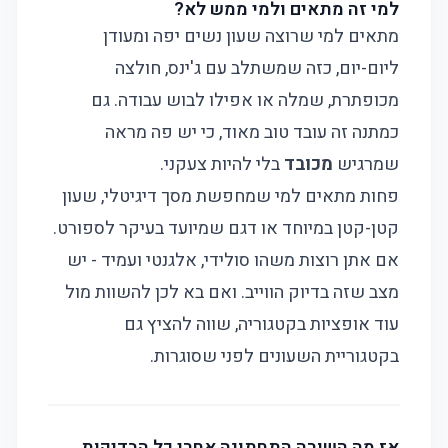
למי זה מתאים ולמי ממש לא?
מתאים למי שרוצה שעון נשים יפה ומעודן
ליום-יום, כזה שמשתלב עם ג'ינס, חולצה
מכופתרת, שמלה או אפילו לבוש עבודה. גם
כמתנה זה עובד טוב מאוד, כי יש פה מראה
שמרגיש
מכובד
בלי להיות צעקני.
פחות מתאים למי שמחפשת מסך דיגיטלי, שעון
קטן-קטן במיוחד או דגם שמיועד בעיקר לספורט.
אם אתן רוצות משהו סולידי, אלגנטי ועמיד - יש
מצב שזה בדיוק הווייב. ואם בא לכן להשוות מול
עוד אופציות בקטגוריה, שווה להציץ גם
ב
קטגוריית השעונים
לפני שסוגרות.
אז מה השורה התחתונה אחרי כל הבדיקות