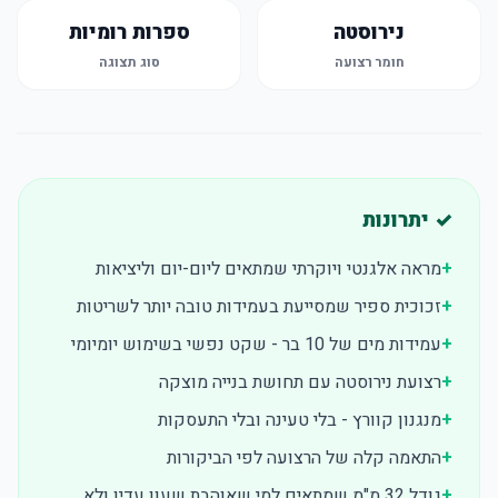
נירוסטה
ספרות רומיות
חומר רצועה
סוג תצוגה
✓ יתרונות
+
מראה אלגנטי ויוקרתי שמתאים ליום-יום וליציאות
+
זכוכית ספיר שמסייעת בעמידות טובה יותר לשריטות
+
עמידות מים של 10 בר - שקט נפשי בשימוש יומיומי
+
רצועת נירוסטה עם תחושת בנייה מוצקה
+
מנגנון קוורץ - בלי טעינה ובלי התעסקות
+
התאמה קלה של הרצועה לפי הביקורות
+
גודל 32 מ"מ שמתאים למי שאוהבת שעון עדין ולא