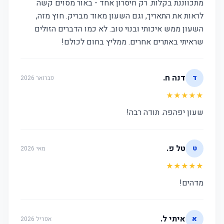
מתכווננת בקלות. רק חיסרון אחד - באור מסוים קשה
לראות את התאריך, וגם השעון מאוד מבריק. חוץ מזה,
השעון ממש איכותי ובנוי טוב. לא כמו הדברים הזולים
שראיתי באתרים אחרים. ממליץ בחום לכולם!
דנה ח.
ד
פברואר 2026
★★★★★
שעון יפהפה. תודה רבה!
טל פ.
ט
מאי 2026
★★★★★
מדהים!
איתי ל.
א
אפריל 2026