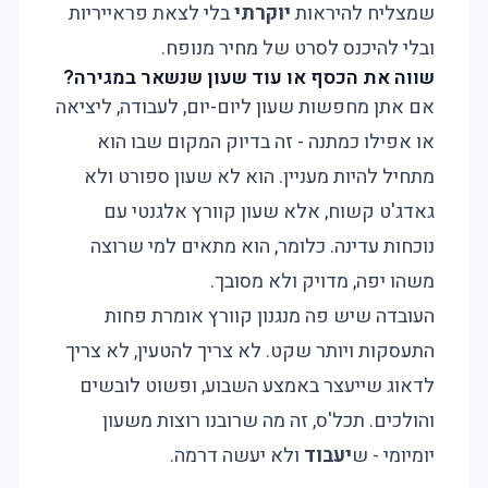
שמצליח להיראות
יוקרתי
בלי לצאת פראייריות
ובלי להיכנס לסרט של מחיר מנופח.
שווה את הכסף או עוד שעון שנשאר במגירה?
אם אתן מחפשות שעון ליום-יום, לעבודה, ליציאה
או אפילו כמתנה - זה בדיוק המקום שבו הוא
מתחיל להיות מעניין. הוא לא שעון ספורט ולא
גאדג'ט קשוח, אלא שעון קוורץ אלגנטי עם
נוכחות עדינה. כלומר, הוא מתאים למי שרוצה
משהו יפה, מדויק ולא מסובך.
העובדה שיש פה מנגנון קוורץ אומרת פחות
התעסקות ויותר שקט. לא צריך להטעין, לא צריך
לדאוג שייעצר באמצע השבוע, ופשוט לובשים
והולכים. תכל'ס, זה מה שרובנו רוצות משעון
יומיומי - ש
יעבוד
ולא יעשה דרמה.