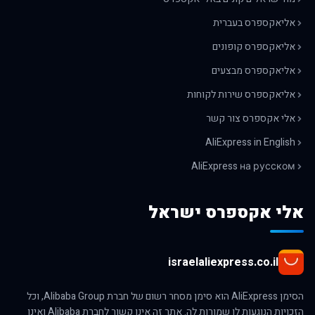
אליאקספרס בעברית
אליאקספרס קופונים
אליאקספרס מבצעים
אליאקספרס שירות לקוחות
אלי אקספרס צור קשר
AliExpress in English
AliExpress на русском
אלי אקספרס ישראל
israelaliexpress.co.il
הסימן AliExpress הוא סימן מסחר רשום של חברת Alibaba Group, וכל
הזכויות הנוגעות לו שמורות לה. אתר זה אינו קשור לחברת Alibaba ואינו