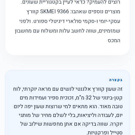
רוצים להעמיק? כדאי לעיין בקטגוריית
שעונים
.
מוצרים נוספים שאהבו:
SKMEI 9366 קוורץ
עסקי-יומי
ו-
סקמי סולארי דיגיטלי ספורט
. ולפני
שמזמינים, שווה לחשב עלות ומשלוח עם
מחשבון
המכס
בקצרה
זה שעון קוורץ אלגנטי לנשים עם מראה יוקרתי, לוח
קטן-בינוני של 32 מ"מ, זכוכית ספיר ועמידות מים
טובה מאוד. הוא מתאים למי שרוצות שעון יפה ליום
יום, לעבודה וליציאות, בלי לשלם מחיר של מותגי
יוקרה. שווה בדיקה אם אתן מחפשות שילוב של
סטייל ופרקטיות.