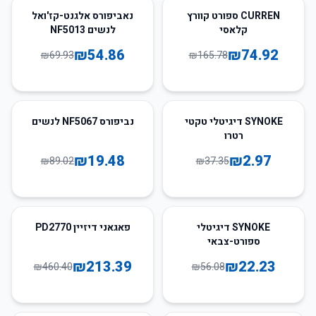
22
%
-
55
%
-
CURREN ספורט קוורץ
נאביפורס אלגנט-קז'ואל
קלאסי
לנשים NF5013
₪
54.86
₪
74.92
₪
69.93
₪
165.78
78
%
-
92
%
-
SYNOKE דיגיטלי טקטי
נביפורס NF5067 לנשים
רטרו
₪
19.48
₪
2.97
₪
89.02
₪
37.35
54
%
-
60
%
-
SYNOKE דיגיטלי
פאגאני דיזיין PD2770
ספורט-צבאי
₪
213.39
₪
22.23
₪
460.40
₪
56.08