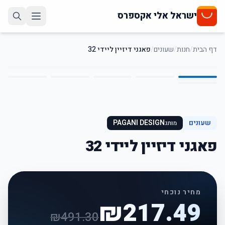
ישראל אלי אקספרס
דף הבית
/
חנות
/
שעונים
/
פאגני דיזיין ליידי 32
6
/
1
56
%
-
שעונים
PAGANI DESIGN
מותג
פאגני דיזיין ליידי 32
מחיר נוכחי
₪
217.49
₪
491.30